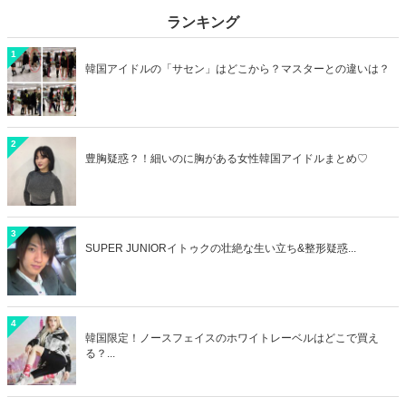
ランキング
1
韓国アイドルの「サセン」はどこから？マスターとの違いは？
2
豊胸疑惑？！細いのに胸がある女性韓国アイドルまとめ♡
3
SUPER JUNIORイトゥクの壮絶な生い立ち&整形疑惑...
4
韓国限定！ノースフェイスのホワイトレーベルはどこで買え
る？...