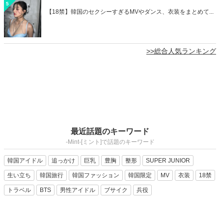
5
【18禁】韓国のセクシーすぎるMVやダンス、衣装をまとめて...
>>総合人気ランキング
最近話題のキーワード
-Mint-[ミント]で話題のキーワード
韓国アイドル
追っかけ
巨乳
豊胸
整形
SUPER JUNIOR
生い立ち
韓国旅行
韓国ファッション
韓国限定
MV
衣装
18禁
トラベル
BTS
男性アイドル
ブサイク
兵役