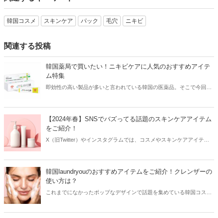
韓国コスメ
スキンケア
パック
毛穴
ニキビ
関連する投稿
韓国薬局で買いたい！ニキビケアに人気のおすすめアイテ
ム特集
即効性の高い製品が多いと言われている韓国の医薬品。そこで今回は
韓国薬局でニキビケアにおすすめのアイテムをご紹介！日本人でも購
入できるニキビケアにおすすめのアイテムをチェックしてみましょ
う。
【2024年春】SNSでバズってる話題のスキンケアアイテム
をご紹介！
X（旧Twitter）やインスタグラムでは、コスメやスキンケアアイテム
を使用したリアルなレビューが多数投稿されています。その投稿をき
っかけに人気が爆発するアイテムもあり、美容女子たちは日頃から
SNSをチェックしているはず！そこで今回はSNSでバズってる話題の
韓国laundryouのおすすめアイテムをご紹介！クレンザーの
スキンケアアイテムをご紹介します。
使い方は？
これまでになかったポップなデザインで話題を集めている韓国コスメ
ブランド「laundryou」。可愛いよりもおしゃれなデザインが好きな方
におすすめで、クレンザーはSNSを中心に大ヒット！今回は韓国