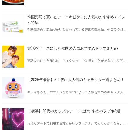
そこで今回は韓国の辛くて美味しい人気グルメをご紹介！辛い物が好
きな方はもちろん、体験したことのないような辛さに挑戦してみたい
方も必見です。
韓国薬局で買いたい！ニキビケアに人気のおすすめアイテ
ム特集
即効性の高い製品が多いと言われている韓国の医薬品。そこで今回は
韓国薬局でニキビケアにおすすめのアイテムをご紹介！日本人でも購
入できるニキビケアにおすすめのアイテムをチェックしてみましょ
う。
実話をベースにした韓国の人気おすすめドラマまとめ
実話を元にした作品は、フィクションでは描くことができないリアル
さが魅力のひとつ！そこで今回は実話をベースにした韓国の人気ドラ
マをご紹介します。
【2026年最新】Z世代に大人気のキャラクター総まとめ！
キティちゃん、ポケモンなど時代によって人気を集めるキャラクター
は異なります。そこで今回はZ世代に大人気のキャラクターたちをご
紹介！2026年の今、巷で流行っているキャラクターをまとめてチェッ
クしてみましょう。
【横浜】20代のカップルデートにおすすめのラブホ8選
お泊りデートで利用する方も多いラブホテル。でもせっかくなら、キ
レイでおしゃれなラブホテルを選びたいですね。そこで今回は20代の