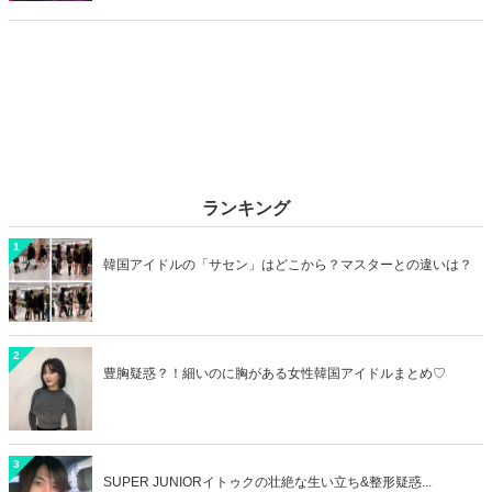
カップルデートにおすすめのラブホを横浜エリアからご紹介します！
ランキング
1
韓国アイドルの「サセン」はどこから？マスターとの違いは？
2
豊胸疑惑？！細いのに胸がある女性韓国アイドルまとめ♡
3
SUPER JUNIORイトゥクの壮絶な生い立ち&整形疑惑...