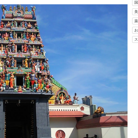
国
美
薬
お
ス