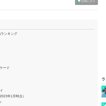
お気に入り
地ランキング
ケード
ラ
1
イ
023年1月時点）
♪
2