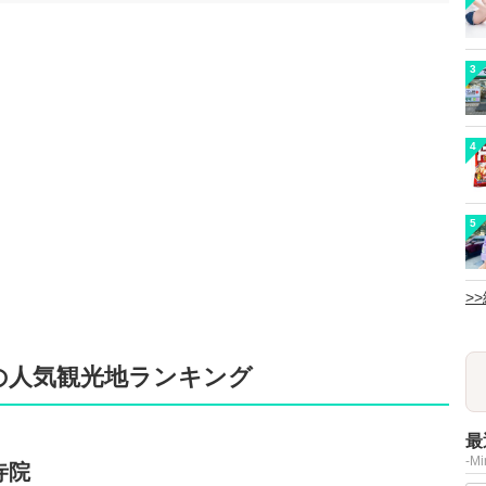
3
4
5
>
ルの人気観光地ランキング
最
-M
寺院