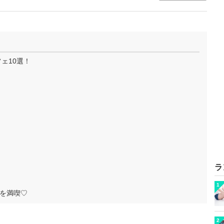
ェ10選！
ラ
1
を満喫♡
2