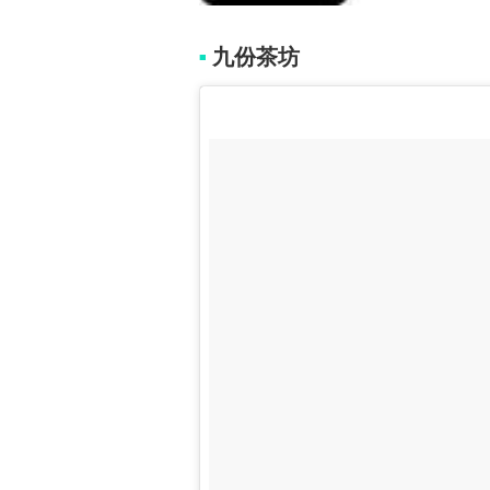
九份茶坊
■