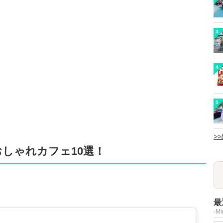
3
4
5
>
おしゃれカフェ10選！
最
-M