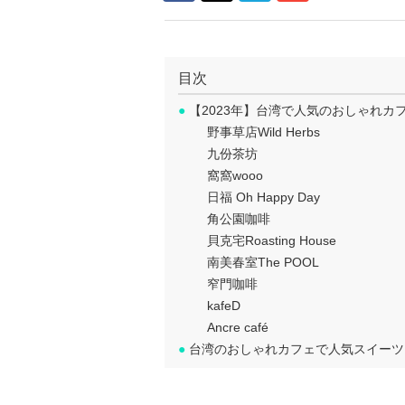
目次
●
【2023年】台湾で人気のおしゃれカフ
野事草店Wild Herbs
九份茶坊
窩窩wooo
日福 Oh Happy Day
角公園咖啡
貝克宅Roasting House
南美春室The POOL
窄門咖啡
kafeD
Ancre café
●
台湾のおしゃれカフェで人気スイーツ