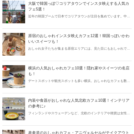
大阪で韓国っぽ♡コリアタウンでインスタ映えする人気カ
フェ5選！
近年の韓国ブームで日本でコリアタウンが注目を集めています。中で
も大阪コリアタウンは日本最大級。韓国のマカロンやワッフル、かき
氷など、大阪で渡韓気分が味わる韓国っぽカフェをご紹介します。大
阪コリアタウンに行く際は参考にしてみてくださいね。
原宿のおしゃれインスタ映えカフェ12選！韓国っぽいかわ
いいスイーツも！
おしゃれ女子たちが集まる原宿エリアには、見た目にもおしゃれでか
わいいカフェがたくさんあります。原宿エリアからインスタ映え間違
いなしのおしゃれカフェをご紹介します！
横浜の人気おしゃれカフェ10選！隠れ家やスイーツの名店
も！
デートスポットや観光スポットも多い横浜。おしゃれなカフェも数多
くあり、美味しいスイーツが食べられるお店も人気を集めています。
今回は横浜の人気おしゃれカフェや隠れ家的なカフェなどをご紹介し
ます。
内装や食器がおしゃれな人気北欧カフェ10選！インテリア
の参考に♪
フィンランドやスウェーデンなど、北欧のインテリアや雑貨は女性を
中心に人気を集めています。今回は内装や食器がおしゃれな人気北欧
カフェをご紹介！北欧風インテリアが好きな方もぜひ参考にしてみて
ください。
表参道のおしゃれカフェ・アニヴェルセルがテイクアウト