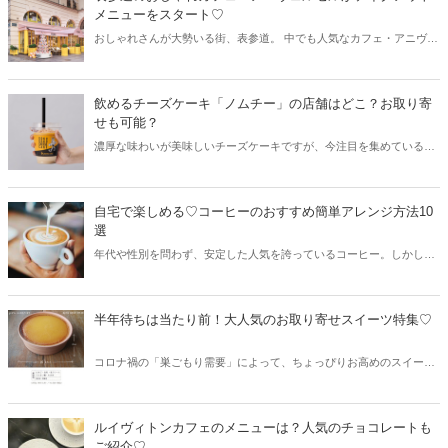
メニューをスタート♡
おしゃれさんが大勢いる街、表参道。 中でも人気なカフェ・アニヴェ
ルセル表参道がテイクアウトメニューを開始♡ お家で楽しめるおしゃ
かわなスイーツ♡
飲めるチーズケーキ「ノムチー」の店舗はどこ？お取り寄
せも可能？
濃厚な味わいが美味しいチーズケーキですが、今注目を集めているの
が「飲めるチーズケーキ」！そこで今回は飲めるチーズケーキを楽し
めるお店やその魅力をまとめてご紹介していきます♡
自宅で楽しめる♡コーヒーのおすすめ簡単アレンジ方法10
選
年代や性別を問わず、安定した人気を誇っているコーヒー。しかし、
いつもブラックコーヒーやミルク入りのコーヒーばかりでは「ちょっ
と飽きてしまう」ことも。今回は自宅で楽しめるコーヒーのおすすめ
簡単アレンジをご紹介します♡
半年待ちは当たり前！大人気のお取り寄せスイーツ特集♡
コロナ禍の「巣ごもり需要」によって、ちょっぴりお高めのスイーツ
などをお取り寄せで楽しむ方が急増しています。そこで今回は半年待
ちや1年待ちも当たり前という、大人気の絶品お取り寄せスイーツを
厳選してご紹介します♫
ルイヴィトンカフェのメニューは？人気のチョコレートも
ご紹介♡