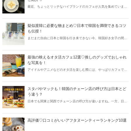
最近、ちょっとリッチなハイブランドのカフェが人気を集めていま
す。そんな中、東京・銀座にルイヴィトンのカフェがオープン！今回
は大阪のルイヴィトンカフェの情報と共に、気になるメニューや予約
方法などをご紹介します♪
疑似渡韓に必要な物まとめ♡日本で韓国を満喫できるコツ
も伝授！
まだまだ自由に日本と韓国を行き来できない今、韓国好き女子の間で
は「疑似渡韓」や「渡韓ごっこ」が流行中！そこで今回は疑似渡韓に
必要なものや、日本で韓国を満喫できるコツも伝授しちゃいます♡
最強の映えるオタ活カフェ12選♡推しのグッズでおしゃれ
な写真を！
アイドルやアニメなどのオタ活を楽しむ際には、やっぱりカフェで集
合が定番！そこで今回は関東と関西から最強の“映えるオタ活カフ
ェ”をご紹介♡推しのグッズを持って訪れてみませんか？
スタバやマックも！韓国のチェーン店の呼び方は日本とど
う違う？
日本でも関東と関西でチェーン店の呼び方が違いますね。一方、日本
と韓国でもチェーン店の呼び方が異なります。そこで今回はスタバや
マクドナルドなど、韓国でのチェーン店の呼び方をご紹介します♡
高評価♡口コミがいいアフタヌーンティーランキング10選