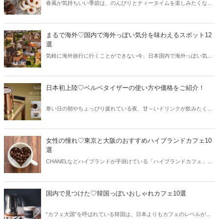
春風が気持ちいい季節は、のんびりとティータイムを楽しみたくなる
もの♪そこで今回は口コミで高評価を獲得しているアフタヌーンティ
ーランキングを、関東と関西からご紹介！たまにはリッチにアフタヌ
ーンティーを楽しんでみませんか？
まるで海外♡国内で海外っぽい気分を味わえるスポット12
選
気軽に海外旅行に行くことができない今、日本国内で海外っぽい気分
を楽しみたい！という方が増えています。そこで今回は国内で海外っ
ぽい気分を味わえるスポットを、ジャンル別にご紹介しましょう♪
日本初上陸♡ベルベタイザーの使い方や価格をご紹介！
寒い日の朝やちょっぴり疲れている夜、甘～いドリンクが飲みたくな
ることはありませんか？そんな方におすすめなのが「ベルベタイザ
ー」！本格的なチョコレートドリンクが楽しめるんです♪今回は日本
初上陸したベルベタイザーの使い方や価格、通販での購入方法などを
女性の憧れ♡東京と大阪のおすすめハイブランドカフェ10
ご紹介します。
選
CHANELなどハイブランドが手掛けている「ハイブランドカフェ」。
いつもより優雅な時間を楽しみたいという方におすすめで、幅広い年
代の女性に愛されています。今回は東京と大阪からおすすめのハイブ
ランドカフェをご紹介しましょう♡
国内で見つけた♡韓国っぽいおしゃれカフェ10選
“カフェ大国”を呼ばれている韓国は、日本よりもカフェのレベルが高