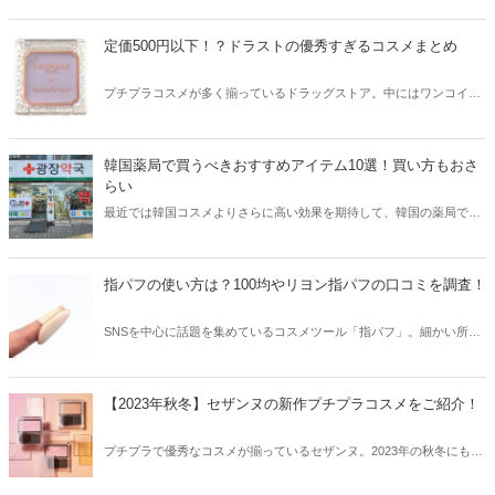
い人気のおすすめマスカラをご紹介！不器用さんでも使いやすいマス
カラをチェックしてみましょう。
定価500円以下！？ドラストの優秀すぎるコスメまとめ
プチプラコスメが多く揃っているドラッグストア。中にはワンコイン
以下という激安コスメも！そこで今回はドラストの優秀すぎるコスメ
をご紹介！ワンコインとは思えないほど、優秀なコスメをチェックし
てみましょう。
韓国薬局で買うべきおすすめアイテム10選！買い方もおさ
らい
最近では韓国コスメよりさらに高い効果を期待して、韓国の薬局で医
薬品などを購入する日本人が増えています。そこで今回は韓国の薬局
で買うべきおすすめアイテムをご紹介！買い方などもおさらいしてみ
ましょう。
指パフの使い方は？100均やリヨン指パフの口コミを調査！
SNSを中心に話題を集めているコスメツール「指パフ」。細かい所に
もムラなくファンデーションを塗ることができるアイテムで、美肌仕
上げの必需品！今回は特に人気の100均の指パフやリヨンの指パフの
口コミをご紹介します。
【2023年秋冬】セザンヌの新作プチプラコスメをご紹介！
プチプラで優秀なコスメが揃っているセザンヌ。2023年の秋冬にも、
続々と新商品が発売されています。そこで今回は2023年秋のセザンヌ
の新作プチプラコスメをご紹介します！