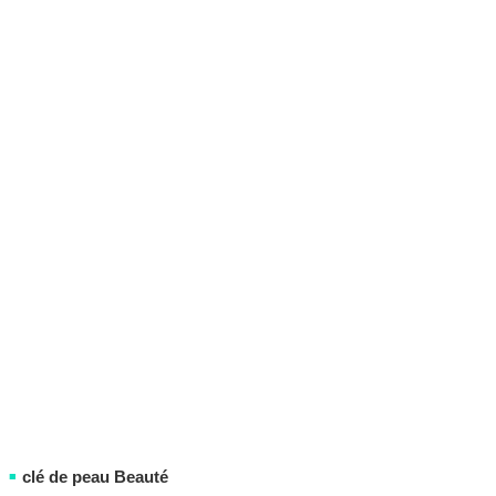
clé de peau Beauté
■