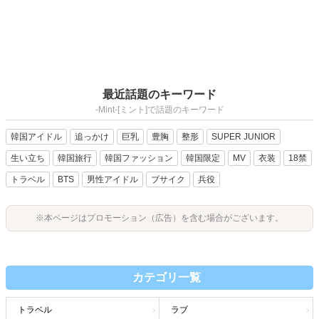
最近話題のキーワード
-Mint-[ミント]で話題のキーワード
韓国アイドル
追っかけ
巨乳
豊胸
整形
SUPER JUNIOR
生い立ち
韓国旅行
韓国ファッション
韓国限定
MV
衣装
18禁
トラベル
BTS
男性アイドル
ブサイク
兵役
※本ページはプロモーション（広告）を含む場合がございます。
カテゴリ一覧
トラベル
ラブ