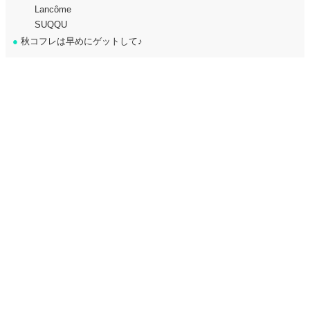
Lancôme
SUQQU
●
秋コフレは早めにゲットして♪