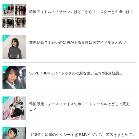
1
韓国アイドルの「サセン」はどこから？マスターとの違いは？
2
豊胸疑惑？！細いのに胸がある女性韓国アイドルまとめ♡
3
SUPER JUNIORイトゥクの壮絶な生い立ち&整形疑惑...
4
韓国限定！ノースフェイスのホワイトレーベルはどこで買え
る？...
5
【18禁】韓国のセクシーすぎるMVやダンス、衣装をまとめて...