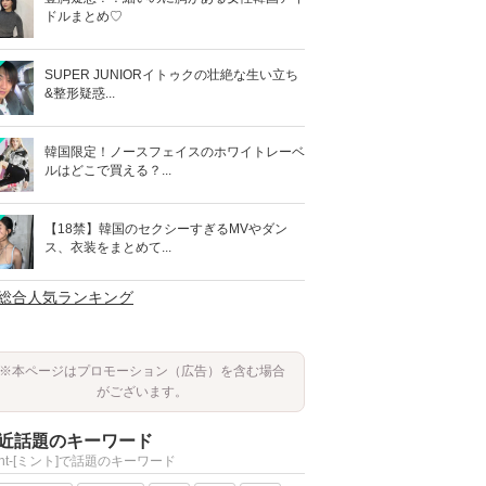
ドルまとめ♡
SUPER JUNIORイトゥクの壮絶な生い立ち
&整形疑惑...
韓国限定！ノースフェイスのホワイトレーベ
ルはどこで買える？...
【18禁】韓国のセクシーすぎるMVやダン
ス、衣装をまとめて...
>総合人気ランキング
※本ページはプロモーション（広告）を含む場合
がございます。
近話題のキーワード
int-[ミント]で話題のキーワード