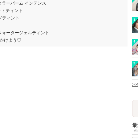
 カラーバーム インテンス
ベットティント
ングティント
3
リンウォータージェルティント
かけよう♡
4
5
>
最
-M