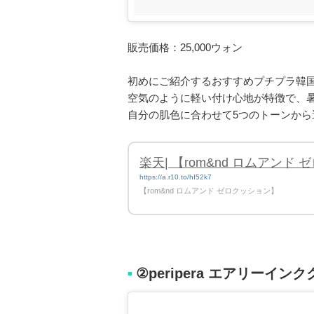
販売価格：25,000ウォン
初めにご紹介するおすすめプチプラ韓国
空気のように軽い付け心地が特徴で、
自分の肌色に合わせて5つのトーンか
楽天| 【rom&nd ロムアンド
https://a.r10.to/hI52k7
【rom&nd ロムアンド ゼロクッション】
②peripera エアリーイン
■