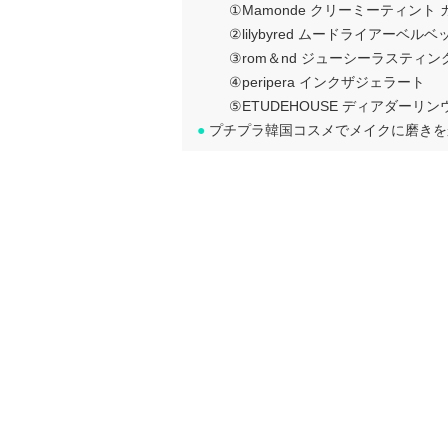
①Mamonde クリーミーティント
②lilybyred ムードライアーベル
③rom＆nd ジューシーラスティ
④peripera インクザジェラート
⑤ETUDEHOUSE ディアダー
●
プチプラ韓国コスメでメイクに磨きを