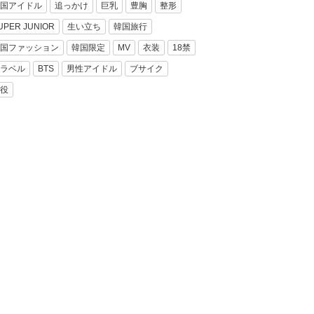
国アイドル
追っかけ
巨乳
豊胸
整形
UPER JUNIOR
生い立ち
韓国旅行
国ファッション
韓国限定
MV
衣装
18禁
ラベル
BTS
男性アイドル
ブサイク
役