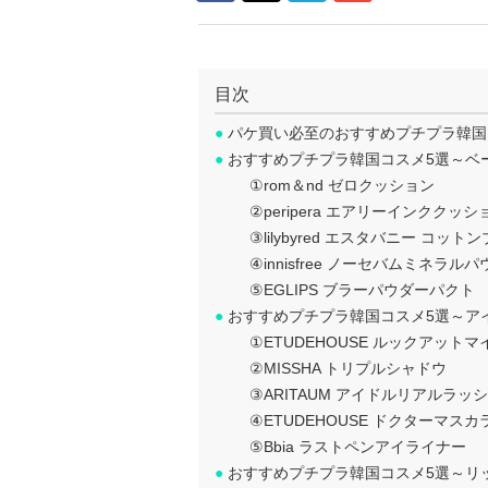
目次
●
パケ買い必至のおすすめプチプラ韓国
●
おすすめプチプラ韓国コスメ5選～ベ
①rom＆nd ゼロクッション
②peripera エアリーインククッシ
③lilybyred エスタバニー コッ
④innisfree ノーセバムミネラル
⑤EGLIPS ブラーパウダーパクト
●
おすすめプチプラ韓国コスメ5選～ア
①ETUDEHOUSE ルックアット
②MISSHA トリプルシャドウ
③ARITAUM アイドルリアルラッ
④ETUDEHOUSE ドクターマ
⑤Bbia ラストペンアイライナー
●
おすすめプチプラ韓国コスメ5選～リ