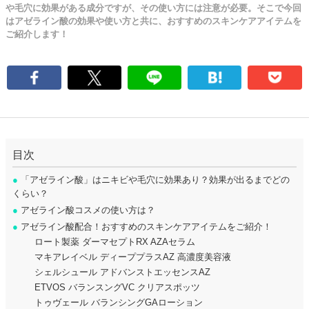
や毛穴に効果がある成分ですが、その使い方には注意が必要。そこで今回
はアゼライン酸の効果や使い方と共に、おすすめのスキンケアアイテムを
ご紹介します！
目次
●
「アゼライン酸」はニキビや毛穴に効果あり？効果が出るまでどの
くらい？
●
アゼライン酸コスメの使い方は？
●
アゼライン酸配合！おすすめのスキンケアアイテムをご紹介！
ロート製薬 ダーマセプトRX AZAセラム
マキアレイベル ディーププラスAZ 高濃度美容液
シェルシュール アドバンストエッセンスAZ
ETVOS バランスングVC クリアスポッツ
トゥヴェール バランシングGAローション