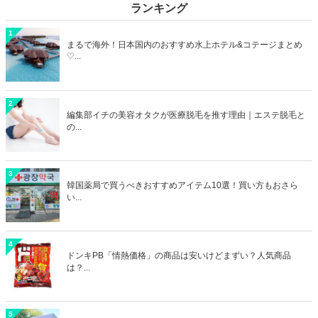
ランキング
1
まるで海外！日本国内のおすすめ水上ホテル&コテージまとめ
♡...
2
編集部イチの美容オタクが医療脱毛を推す理由｜エステ脱毛と
の...
3
韓国薬局で買うべきおすすめアイテム10選！買い方もおさら
い...
4
ドンキPB「情熱価格」の商品は安いけどまずい？人気商品
は？...
5