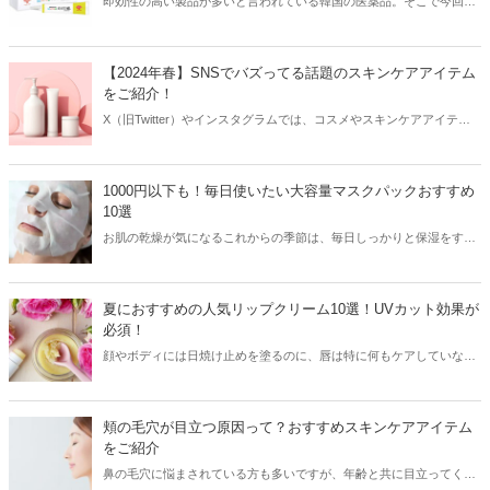
即効性の高い製品が多いと言われている韓国の医薬品。そこで今回は
韓国薬局でニキビケアにおすすめのアイテムをご紹介！日本人でも購
入できるニキビケアにおすすめのアイテムをチェックしてみましょ
う。
【2024年春】SNSでバズってる話題のスキンケアアイテム
をご紹介！
X（旧Twitter）やインスタグラムでは、コスメやスキンケアアイテム
を使用したリアルなレビューが多数投稿されています。その投稿をき
っかけに人気が爆発するアイテムもあり、美容女子たちは日頃から
SNSをチェックしているはず！そこで今回はSNSでバズってる話題の
1000円以下も！毎日使いたい大容量マスクパックおすすめ
スキンケアアイテムをご紹介します。
10選
お肌の乾燥が気になるこれからの季節は、毎日しっかりと保湿をする
ことが大切！そこで今回は毎日使いたい大容量のプチプラマスクパッ
クをご紹介します。
夏におすすめの人気リップクリーム10選！UVカット効果が
必須！
顔やボディには日焼け止めを塗るのに、唇は特に何もケアしていな
い…という方は意外と多いようです。紫外線が強い夏は、リップクリ
ームもUVカット効果があるものを使うのが必須！今回は夏におすすめ
の人気リップクリームをご紹介します♪
頬の毛穴が目立つ原因って？おすすめスキンケアアイテム
をご紹介
鼻の毛穴に悩まされている方も多いですが、年齢と共に目立ってくる