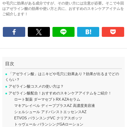
や毛穴に効果がある成分ですが、その使い方には注意が必要。そこで今回
はアゼライン酸の効果や使い方と共に、おすすめのスキンケアアイテムを
ご紹介します！
目次
●
「アゼライン酸」はニキビや毛穴に効果あり？効果が出るまでどの
くらい？
●
アゼライン酸コスメの使い方は？
●
アゼライン酸配合！おすすめのスキンケアアイテムをご紹介！
ロート製薬 ダーマセプトRX AZAセラム
マキアレイベル ディーププラスAZ 高濃度美容液
シェルシュール アドバンストエッセンスAZ
ETVOS バランスングVC クリアスポッツ
トゥヴェール バランシングGAローション