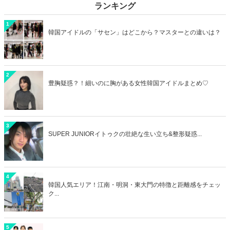
ランキング
1
韓国アイドルの「サセン」はどこから？マスターとの違いは？
2
豊胸疑惑？！細いのに胸がある女性韓国アイドルまとめ♡
3
SUPER JUNIORイトゥクの壮絶な生い立ち&整形疑惑...
4
韓国人気エリア！江南・明洞・東大門の特徴と距離感をチェッ
ク...
5