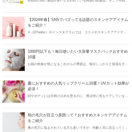
即効性の高い製品が多いと言われている韓国の医薬品。そこで今回は
韓国薬局でニキビケアにおすすめのアイテムをご紹介！日本人でも購
入できるニキビケアにおすすめのアイテムをチェックしてみましょ
う。
【2024年春】SNSでバズってる話題のスキンケアアイテム
をご紹介！
X（旧Twitter）やインスタグラムでは、コスメやスキンケアアイテム
を使用したリアルなレビューが多数投稿されています。その投稿をき
っかけに人気が爆発するアイテムもあり、美容女子たちは日頃から
SNSをチェックしているはず！そこで今回はSNSでバズってる話題の
1000円以下も！毎日使いたい大容量マスクパックおすすめ
スキンケアアイテムをご紹介します。
10選
お肌の乾燥が気になるこれからの季節は、毎日しっかりと保湿をする
ことが大切！そこで今回は毎日使いたい大容量のプチプラマスクパッ
クをご紹介します。
夏におすすめの人気リップクリーム10選！UVカット効果が
必須！
顔やボディには日焼け止めを塗るのに、唇は特に何もケアしていな
い…という方は意外と多いようです。紫外線が強い夏は、リップクリ
ームもUVカット効果があるものを使うのが必須！今回は夏におすすめ
の人気リップクリームをご紹介します♪
頬の毛穴が目立つ原因って？おすすめスキンケアアイテム
をご紹介
鼻の毛穴に悩まされている方も多いですが、年齢と共に目立ってくる