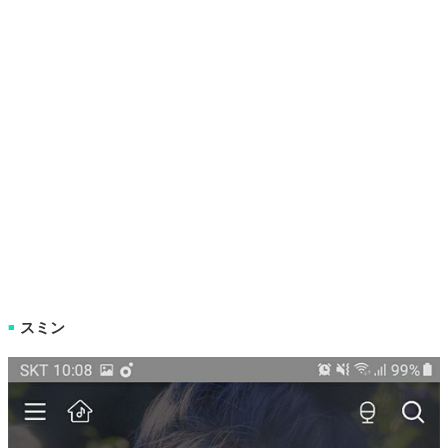
スミン
■