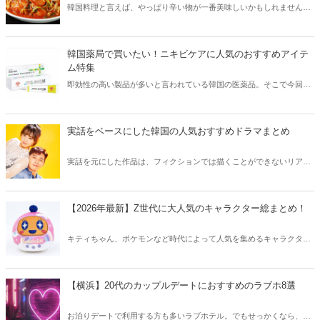
韓国料理と言えば、やっぱり辛い物が一番美味しいかもしれません。
そこで今回は韓国の辛くて美味しい人気グルメをご紹介！辛い物が好
きな方はもちろん、体験したことのないような辛さに挑戦してみたい
方も必見です。
韓国薬局で買いたい！ニキビケアに人気のおすすめアイテ
ム特集
即効性の高い製品が多いと言われている韓国の医薬品。そこで今回は
韓国薬局でニキビケアにおすすめのアイテムをご紹介！日本人でも購
入できるニキビケアにおすすめのアイテムをチェックしてみましょ
う。
実話をベースにした韓国の人気おすすめドラマまとめ
実話を元にした作品は、フィクションでは描くことができないリアル
さが魅力のひとつ！そこで今回は実話をベースにした韓国の人気ドラ
マをご紹介します。
【2026年最新】Z世代に大人気のキャラクター総まとめ！
キティちゃん、ポケモンなど時代によって人気を集めるキャラクター
は異なります。そこで今回はZ世代に大人気のキャラクターたちをご
紹介！2026年の今、巷で流行っているキャラクターをまとめてチェッ
クしてみましょう。
【横浜】20代のカップルデートにおすすめのラブホ8選
お泊りデートで利用する方も多いラブホテル。でもせっかくなら、キ