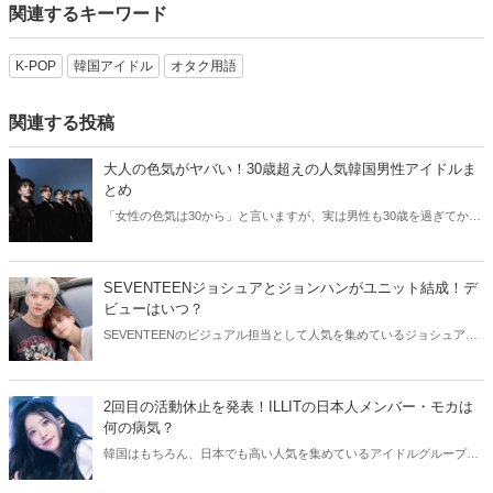
関連するキーワード
K-POP
韓国アイドル
オタク用語
関連する投稿
大人の色気がヤバい！30歳超えの人気韓国男性アイドルま
とめ
「女性の色気は30から」と言いますが、実は男性も30歳を過ぎてから
より魅力が増すことをご存知でしたか？そこで今回は30歳超えの人気
韓国アイドルたちをご紹介します！
SEVENTEENジョシュアとジョンハンがユニット結成！デ
ビューはいつ？
SEVENTEENのビジュアル担当として人気を集めているジョシュアと
ジョンハン。そんなイケメン2人が、ユニット結成を発表しました！
今回はSEVENTEENジョシュアとジョンハンのユニットについてご紹
介します。
2回目の活動休止を発表！ILLITの日本人メンバー・モカは
何の病気？
韓国はもちろん、日本でも高い人気を集めているアイドルグループ・
ILLIT。今回はILLITモカの活動休止についてご紹介！気になる現在の