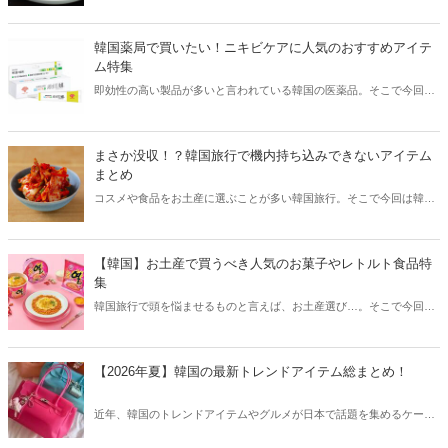
そこで今回は韓国の辛くて美味しい人気グルメをご紹介！辛い物が好
きな方はもちろん、体験したことのないような辛さに挑戦してみたい
方も必見です。
韓国薬局で買いたい！ニキビケアに人気のおすすめアイテ
ム特集
即効性の高い製品が多いと言われている韓国の医薬品。そこで今回は
韓国薬局でニキビケアにおすすめのアイテムをご紹介！日本人でも購
入できるニキビケアにおすすめのアイテムをチェックしてみましょ
う。
まさか没収！？韓国旅行で機内持ち込みできないアイテム
まとめ
コスメや食品をお土産に選ぶことが多い韓国旅行。そこで今回は韓国
旅行で機内持ち込みできないアイテムをご紹介！空港でお土産探しを
考えている方も、ぜひ参考にしてみてください。
【韓国】お土産で買うべき人気のお菓子やレトルト食品特
集
韓国旅行で頭を悩ませるものと言えば、お土産選び…。そこで今回は
お土産で買うべき韓国のお菓子やレトルト食品などをご紹介します！
【2026年夏】韓国の最新トレンドアイテム総まとめ！
近年、韓国のトレンドアイテムやグルメが日本で話題を集めるケース
が増えています。そこで今回は2026夏の韓国最新トレンドアイテムを