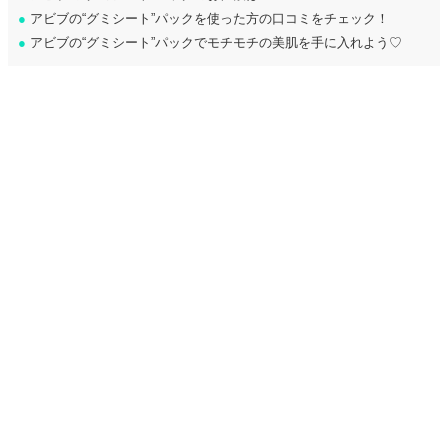
●
アビブの“グミシート”パックを使った方の口コミをチェック！
●
アビブの“グミシート”パックでモチモチの美肌を手に入れよう♡