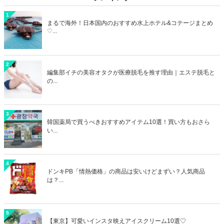
1
まるで海外！日本国内のおすすめ水上ホテル&コテージまとめ
♡...
2
編集部イチの美容オタクが医療脱毛を推す理由｜エステ脱毛と
の...
3
韓国薬局で買うべきおすすめアイテム10選！買い方もおさら
い...
4
ドンキPB「情熱価格」の商品は安いけどまずい？人気商品
は？...
5
【東京】可愛いインスタ映えアイスクリーム10選♡