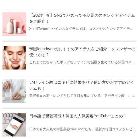
韓国薬局でニキビケアにおすすめのアイテムをご紹介！日本人でも購
入できるニキビケアにおすすめのアイテムをチェックしてみましょ
う。
【2024年春】SNSでバズってる話題のスキンケアアイテム
をご紹介！
X（旧Twitter）やインスタグラムでは、コスメやスキンケアアイテム
を使用したリアルなレビューが多数投稿されています。その投稿をき
っかけに人気が爆発するアイテムもあり、美容女子たちは日頃から
SNSをチェックしているはず！そこで今回はSNSでバズってる話題の
韓国laundryouのおすすめアイテムをご紹介！クレンザーの
スキンケアアイテムをご紹介します。
使い方は？
これまでになかったポップなデザインで話題を集めている韓国コスメ
ブランド「laundryou」。可愛いよりもおしゃれなデザインが好きな方
におすすめで、クレンザーはSNSを中心に大ヒット！今回は韓国
laundryouのおすすめアイテムと共に日本で購入できる場所をご紹介し
アゼライン酸はニキビに効果あり？使い方やおすすめアイ
ます。
テムも！
美容業界の新トレンドとして注目を集めている「アゼライン酸」。ニ
キビや毛穴に効果がある成分ですが、その使い方には注意が必要。そ
こで今回はアゼライン酸の効果や使い方と共に、おすすめのスキンケ
アアイテムをご紹介します！
日本語で視聴可能！韓国の人気美容YouTuberまとめ！
日本でも大人気の韓国美容YouTuberたち。最新の韓国コスメをレビュ
ーしたり、まるでアイドルのような整形級メイクを披露することもあ