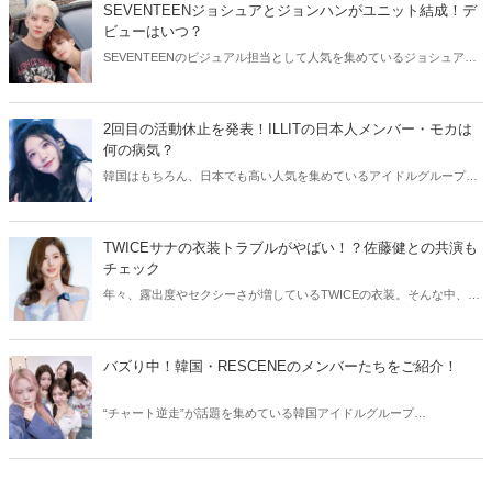
SEVENTEENジョシュアとジョンハンがユニット結成！デ
ビューはいつ？
SEVENTEENのビジュアル担当として人気を集めているジョシュアと
ジョンハン。そんなイケメン2人が、ユニット結成を発表しました！
今回はSEVENTEENジョシュアとジョンハンのユニットについてご紹
介します。
2回目の活動休止を発表！ILLITの日本人メンバー・モカは
何の病気？
韓国はもちろん、日本でも高い人気を集めているアイドルグループ・
ILLIT。今回はILLITモカの活動休止についてご紹介！気になる現在の
状況をチェックしてみましょう。
TWICEサナの衣装トラブルがやばい！？佐藤健との共演も
チェック
年々、露出度やセクシーさが増しているTWICEの衣装。そんな中、
TWICEサナの衣装にトラブルが発生しました。今回はTWICEサナの衣
装トラブルや、気になる佐藤健との共演についてご紹介します！
バズり中！韓国・RESCENEのメンバーたちをご紹介！
“チャート逆走”が話題を集めている韓国アイドルグループ
RESCENE（リセンヌ）。そこで今回はRESCENEのメンバーたちをご
紹介！今、SNSでバズっている理由も合わせてチェックしていきまし
ょう。