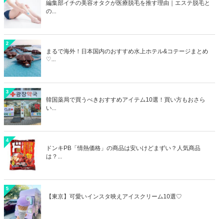
編集部イチの美容オタクが医療脱毛を推す理由｜エステ脱毛と
の...
2
まるで海外！日本国内のおすすめ水上ホテル&コテージまとめ
♡...
3
韓国薬局で買うべきおすすめアイテム10選！買い方もおさら
い...
4
ドンキPB「情熱価格」の商品は安いけどまずい？人気商品
は？...
5
【東京】可愛いインスタ映えアイスクリーム10選♡