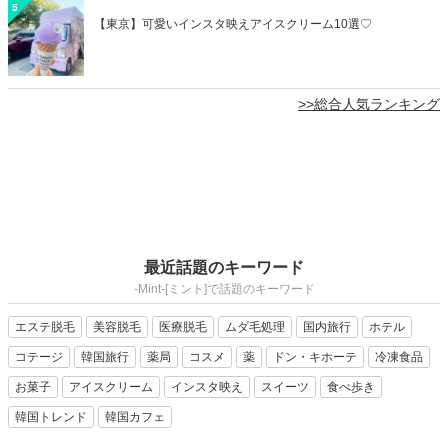
5
【東京】可愛いインスタ映えアイスクリーム10選♡
>>総合人気ランキング
最近話題のキーワード
-Mint-[ミント]で話題のキーワード
エステ脱毛
美容脱毛
医療脱毛
ムダ毛処理
国内旅行
ホテル
コテージ
韓国旅行
薬局
コスメ
薬
ドン・キホーテ
冷凍食品
お菓子
アイスクリーム
インスタ映え
スイーツ
食べ歩き
韓国トレンド
韓国カフェ