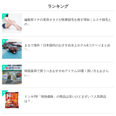
ランキング
1
編集部イチの美容オタクが医療脱毛を推す理由｜エステ脱毛と
の...
2
まるで海外！日本国内のおすすめ水上ホテル&コテージまとめ
♡...
3
韓国薬局で買うべきおすすめアイテム10選！買い方もおさら
い...
4
ドンキPB「情熱価格」の商品は安いけどまずい？人気商品
は？...