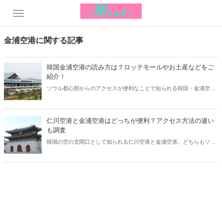
金浦空港に関する記事
韓国金浦空港の読み方は？ロッテモールやお土産などをご
紹介！
ソウル都心部からのアクセスが便利なことで知られる韓国・金浦空
港。仁川国際空港より規模は小さいものの、その利便性の良さから日
本人に人気を集めています。今回は韓国金浦空港の読み方と共に、隣
接するロッテモールやおすすめのお土産などをご紹介します！
仁川空港と金浦空港はどっちが便利？アクセス方法の違い
も調査
韓国の空の玄関口として知られる仁川空港と金浦空港。どちらもソウ
ルに旅行の際に利用しますが「どっちが便利？」という方も多いよう
です。今回はアクセス方法や免税店などそれぞれの違いを比較してみ
ましょう。