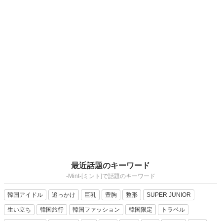
最近話題のキーワード
-Mint-[ミント]で話題のキーワード
韓国アイドル
追っかけ
巨乳
豊胸
整形
SUPER JUNIOR
生い立ち
韓国旅行
韓国ファッション
韓国限定
トラベル