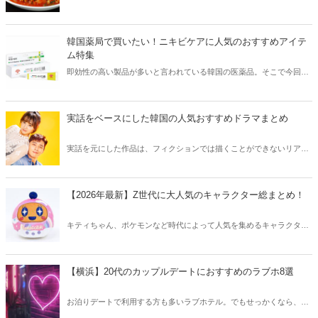
そこで今回は韓国の辛くて美味しい人気グルメをご紹介！辛い物が好
きな方はもちろん、体験したことのないような辛さに挑戦してみたい
方も必見です。
韓国薬局で買いたい！ニキビケアに人気のおすすめアイテ
ム特集
即効性の高い製品が多いと言われている韓国の医薬品。そこで今回は
韓国薬局でニキビケアにおすすめのアイテムをご紹介！日本人でも購
入できるニキビケアにおすすめのアイテムをチェックしてみましょ
う。
実話をベースにした韓国の人気おすすめドラマまとめ
実話を元にした作品は、フィクションでは描くことができないリアル
さが魅力のひとつ！そこで今回は実話をベースにした韓国の人気ドラ
マをご紹介します。
【2026年最新】Z世代に大人気のキャラクター総まとめ！
キティちゃん、ポケモンなど時代によって人気を集めるキャラクター
は異なります。そこで今回はZ世代に大人気のキャラクターたちをご
紹介！2026年の今、巷で流行っているキャラクターをまとめてチェッ
クしてみましょう。
【横浜】20代のカップルデートにおすすめのラブホ8選
お泊りデートで利用する方も多いラブホテル。でもせっかくなら、キ
レイでおしゃれなラブホテルを選びたいですね。そこで今回は20代の