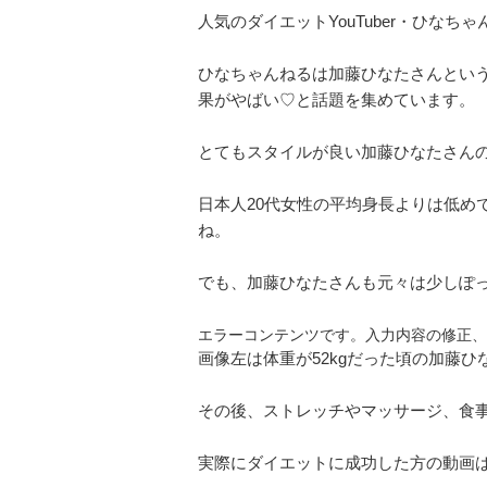
人気のダイエットYouTuber・ひなち
ひなちゃんねるは加藤ひなたさんという方
果がやばい♡と話題を集めています。
とてもスタイルが良い加藤ひなたさんの身長
日本人20代女性の平均身長よりは低めで
ね。
でも、加藤ひなたさんも元々は少しぽ
エラーコンテンツです。入力内容の修正、
画像左は体重が52kgだった頃の加藤ひ
その後、ストレッチやマッサージ、食事
実際にダイエットに成功した方の動画