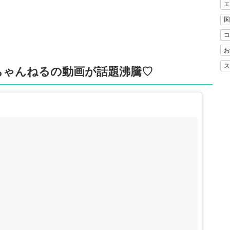
エ
国
コ
お
ス
ちゃんねるの動画が話題沸騰♡