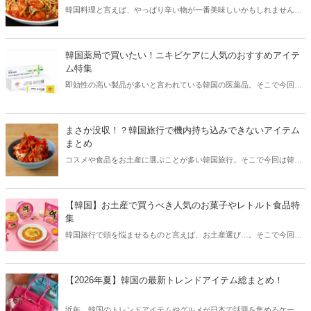
韓国料理と言えば、やっぱり辛い物が一番美味しいかもしれません。
そこで今回は韓国の辛くて美味しい人気グルメをご紹介！辛い物が好
きな方はもちろん、体験したことのないような辛さに挑戦してみたい
方も必見です。
韓国薬局で買いたい！ニキビケアに人気のおすすめアイテ
ム特集
即効性の高い製品が多いと言われている韓国の医薬品。そこで今回は
韓国薬局でニキビケアにおすすめのアイテムをご紹介！日本人でも購
入できるニキビケアにおすすめのアイテムをチェックしてみましょ
う。
まさか没収！？韓国旅行で機内持ち込みできないアイテム
まとめ
コスメや食品をお土産に選ぶことが多い韓国旅行。そこで今回は韓国
旅行で機内持ち込みできないアイテムをご紹介！空港でお土産探しを
考えている方も、ぜひ参考にしてみてください。
【韓国】お土産で買うべき人気のお菓子やレトルト食品特
集
韓国旅行で頭を悩ませるものと言えば、お土産選び…。そこで今回は
お土産で買うべき韓国のお菓子やレトルト食品などをご紹介します！
【2026年夏】韓国の最新トレンドアイテム総まとめ！
近年、韓国のトレンドアイテムやグルメが日本で話題を集めるケース