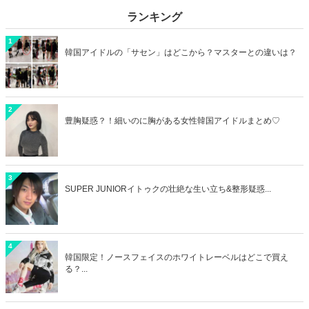
ランキング
1
韓国アイドルの「サセン」はどこから？マスターとの違いは？
2
豊胸疑惑？！細いのに胸がある女性韓国アイドルまとめ♡
3
SUPER JUNIORイトゥクの壮絶な生い立ち&整形疑惑...
4
韓国限定！ノースフェイスのホワイトレーベルはどこで買え
る？...