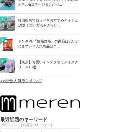
ホテル&コテージまとめ♡...
3
韓国薬局で買うべきおすすめアイテム
10選！買い方もおさらい...
4
ドンキPB「情熱価格」の商品は安いけ
どまずい？人気商品は？...
5
【東京】可愛いインスタ映えアイスク
リーム10選♡
>>総合人気ランキング
最近話題のキーワード
-Mint-[ミント]で話題のキーワード