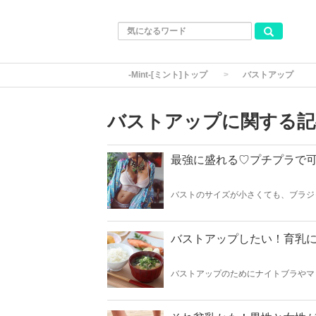
-Mint-[ミント]トップ
バストアップ
バストアップに関する記
最強に盛れる♡プチプラで可
バストのサイズが小さくても、ブラジ
可愛い“盛れるブラジャー”をご紹介
いきましょう♡
バストアップしたい！育乳
バストアップのためにナイトブラやマ
は食べ物も大事になってきます。 今