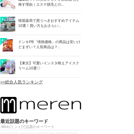
推す理由｜エステ脱毛との...
3
韓国薬局で買うべきおすすめアイテム
10選！買い方もおさらい...
4
ドンキPB「情熱価格」の商品は安いけ
どまずい？人気商品は？...
5
【東京】可愛いインスタ映えアイスク
リーム10選♡
>>総合人気ランキング
最近話題のキーワード
-Mint-[ミント]で話題のキーワード