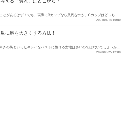
が考える「貧乳」はどこから？
ことがあるはず！でも、実際にBカップなら貧乳なのか、Cカップはどっちな
は曖昧です。今回は男性と女性が考える貧乳のポイント、そして貧乳だからこ
2021/01/14 10:00
♪
簡単に胸を大きくする方法！
向きの胸といったキレイなバストに憧れる女性は多いのではないでしょうか？
も小さい胸を簡単に大きくキレイにできる方法を紹介します。
2020/09/25 12:00