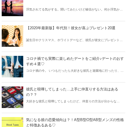
浮気されてる気がする。聞いてみたいけど確信がない。何か浮気かど
うか確かめる方法はないの？ そんなときには、浮気男の6つの特徴と彼
の行動を見直してみましょう！
【2020年最新版】年代別！彼女が喜ぶプレゼント20選
誕生日やクリスマス、ホワイトデーなど、彼氏が彼女にプレゼントを
送るシーンはたくさんあります。そんな時、何をあげようか悩みませ
んか？ここでは2020年最新の、彼女へのおすすめプレゼントを年代別
に紹介します。ぜひ参考にしてみてください。
コロナ禍でも実際に楽しめたデートをご紹介♪デートのおす
すめ４選♡
コロナ禍の今。 いつもだったら大好きな彼氏と遊園地に行ったり、県
外や海外旅行に行ったりしていたのに・・・今はなかなか行けませ
ん。 でも、ずっとお家にいてもストレスもたまるし、たまにはデート
に行きたいですよね。そんなあなたに、3密を避けることの出来るデー
彼氏と喧嘩してしまった…上手に仲直りする方法はある
トをご紹介します♡
の？？
大好きな彼氏と喧嘩してしまったけど、仲直りの方法が分からな
い…。そんな時はどうすれば良いのでしょうか。絶対にやってはいけ
ないNG行動や仲直りのコツ、彼氏が喜ぶ仲直りの方法を紹介します。
また、仲良く過ごすための秘訣も公開しますので参考にしてみてくだ
気になる彼の恋愛傾向は？！A型B型O型AB型メンズの性格
さい♡
と特徴あるある♡