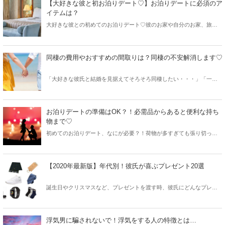
【大好きな彼と初お泊りデート♡】お泊りデートに必須のア
イテムは？
大好きな彼との初めてのお泊りデート♡彼のお家や自分のお家、旅行
などシチュエーションは様々ですが、「お泊りデートって一体何を持
っていったら良いの？」と悩む女性も多いと思います。そんな方に向
けてお泊りデートに必須の持ち物・筆者が実際に持って行って良かっ
同棲の費用やおすすめの間取りは？同棲の不安解消します♡
た物をご紹介します。
「大好きな彼氏と結婚を見据えてそろそろ同棲したい・・・」「一緒
に住もうと言われる」という方も多いのでは？ 同棲というと、好きな
人とずっと一緒にいれるから幸せ、だけど初期費用はいくらくらいな
んだろう？間取りはどれくらいがいいんだろう？同棲４年目の筆者
お泊りデートの準備はOK？！必需品からあると便利な持ち
が、そんな疑問を解決します♪
物まで♡
初めてのお泊りデート、なにが必要？！荷物が多すぎても張り切って
いるみたいで恥ずかしいし…。当日バタバタしないようにしっかりと
準備しておきたいですよね。本当に必要なお泊りデートグッズから、
あれば便利なものまでご紹介♡
【2020年最新版】年代別！彼氏が喜ぶプレゼント20選
誕生日やクリスマスなど、プレゼントを渡す時、彼氏にどんなプレゼ
ントをすれば喜んでくれるか悩みますよね。ここでは、2020年最新の
彼氏へのオススメプレゼントを紹介します。悩んだ時には、ぜひ参考
にしてみてくださいね。
浮気男に騙されないで！浮気をする人の特徴とは…