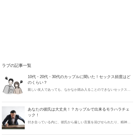
ラブの記事一覧
10代・20代・30代のカップルに聞いた！セックス頻度はど
のくらい？
親しい友人であっても、なかなか踏み入ることのできないセックスの
話題！自分のセックスの頻度と比べ、他のカップルがどれくらいの頻
度でカップルをしているのか気になる…という方も多いはず！今回は
10代、20代、30代のセックス頻度やセックスに対するリアルな意見を
あなたの彼氏は大丈夫！？カップルで出来るモラハラチェ
たっぷりご紹介します♡
ック！
付き合っている内に、彼氏から厳しい言葉を浴びせられたり、精神的
苦痛を強いられている…と感じている方はもしかしたら「モラハラ」
を受けている可能性があります。今回はカップルで出来るモラハラチ