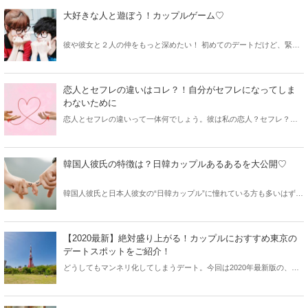
ェックポイントをご紹介します！
大好きな人と遊ぼう！カップルゲーム♡
彼や彼女と２人の仲をもっと深めたい！ 初めてのデートだけど、緊張
して何をしていいかわからない… でも大丈夫です！ 彼や彼女と仲良く
なれるゲームをご紹介します！
恋人とセフレの違いはコレ？！自分がセフレになってしま
わないために
恋人とセフレの違いって一体何でしょう。彼は私の恋人？セフレ？そ
もそもセフレとは？恋人との違いを徹底解説します。また、セフレに
ならないために自分ができることを紹介しますので参考にしてくださ
い。出会いがない方のためにおすすめのアプリも紹介します。
韓国人彼氏の特徴は？日韓カップルあるあるを大公開♡
韓国人彼氏と日本人彼女の“日韓カップル”に憧れている方も多いはず♡
でも、韓国人彼氏には日本人男性とはちょっと違った特徴があるのだ
とか！？今回は気になる韓国人彼氏の特徴と日韓カップルあるあるを
お届けします♪
【2020最新】絶対盛り上がる！カップルにおすすめ東京の
デートスポットをご紹介！
どうしてもマンネリ化してしまうデート。今回は2020年最新版の、東
京都内で楽しめる定番デートスポットをご紹介♡ぜひカップルで行っ
てみては？？