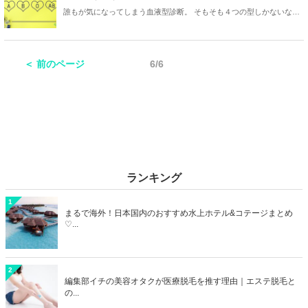
誰もが気になってしまう血液型診断。 そもそも４つの型しかないなら
違いはさほどないのでは？！と思う反面、 「あぁ～やっぱり○○型だよ
ね！」と思う場面もありますよね(笑) 今回は男性にスポットをあて
て、血液型でわかる性格や傾向・恋愛観などまとめてみました！
＜ 前のページ
6/6
ランキング
1
まるで海外！日本国内のおすすめ水上ホテル&コテージまとめ
♡...
2
編集部イチの美容オタクが医療脱毛を推す理由｜エステ脱毛と
の...