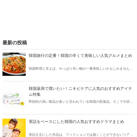
ちに教えをまとめてみました！
最新の投稿
韓国旅行の定番！韓国の辛くて美味しい人気グルメまとめ
韓国料理と言えば、やっぱり辛い物が一番美味しいかもしれません。
そこで今回は韓国の辛くて美味しい人気グルメをご紹介！辛い物が好
きな方はもちろん、体験したことのないような辛さに挑戦してみたい
方も必見です。
韓国薬局で買いたい！ニキビケアに人気のおすすめアイテ
ム特集
即効性の高い製品が多いと言われている韓国の医薬品。そこで今回は
韓国薬局でニキビケアにおすすめのアイテムをご紹介！日本人でも購
入できるニキビケアにおすすめのアイテムをチェックしてみましょ
う。
実話をベースにした韓国の人気おすすめドラマまとめ
実話を元にした作品は、フィクションでは描くことができないリアル