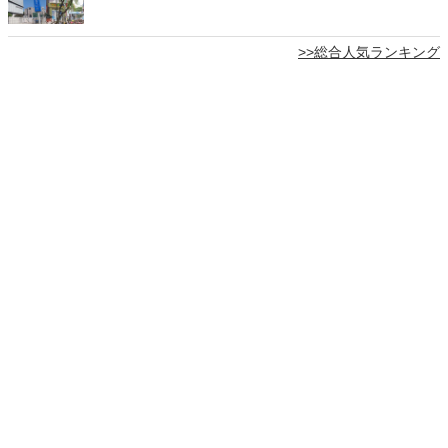
>>総合人気ランキング