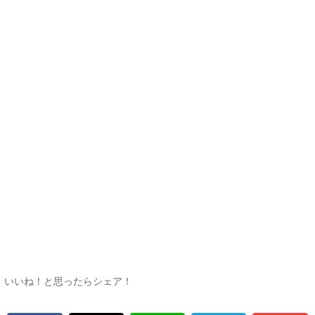
いいね！と思ったらシェア！