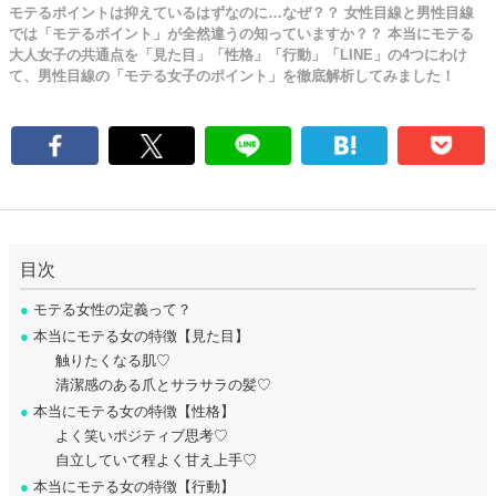
モテるポイントは抑えているはずなのに…なぜ？？ 女性目線と男性目線
では「モテるポイント」が全然違うの知っていますか？？ 本当にモテる
大人女子の共通点を「見た目」「性格」「行動」「LINE」の4つにわけ
て、男性目線の「モテる女子のポイント」を徹底解析してみました！
目次
●
モテる女性の定義って？
●
本当にモテる女の特徴【見た目】
触りたくなる肌♡
清潔感のある爪とサラサラの髪♡
●
本当にモテる女の特徴【性格】
よく笑いポジティブ思考♡
自立していて程よく甘え上手♡
●
本当にモテる女の特徴【行動】