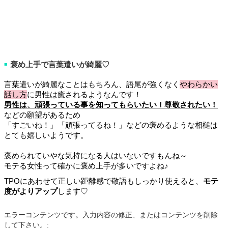
褒め上手で言葉遣いが綺麗♡
■
言葉遣いが綺麗なことはもちろん、語尾が強くなく
やわらかい
話し方
に男性は癒されるようなんです！
男性は、頑張っている事を知ってもらいたい！尊敬されたい！
などの願望があるため
「すごいね！」「頑張ってるね！」などの褒めるような相槌は
とても嬉しいようです。
褒められていやな気持になる人はいないですもんね～
モテる女性って確かに褒め上手が多いですよね♪
TPOにあわせて正しい距離感で敬語もしっかり使えると、
モテ
度がよりアップ
します♡
エラーコンテンツです。入力内容の修正、またはコンテンツを削除
して下さい。: