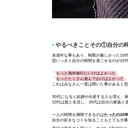
やるべきことその①自分の
■
未成年な事もあり、制限が厳しかった10
思いっきり自分の時間を過ごせるのが20
「
もっと海外旅行にいけばよかった
」
「
もっとたくさん遊んでおけばよかった
」
これはみなさん一度は聞いた事があると思
30代になると結婚や出産する人も増え、
10代は親と生活し、30代は自分の家族と
一人の時間を満喫できるのは
たったの10
自分の好きなコトを知ることもとても大事