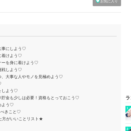
お気に入り
大事にしよう♡
に着けよう♡
ナーを身に着けよう♡
挑戦しよう♡
つ、大事な人やモノを見極めよう♡
♡
をしよう♡
り貯金も少しは必要！資格もとっておこう♡
ラ
めよう♡
1
るべきこと♡
た方がいいことリスト★
2