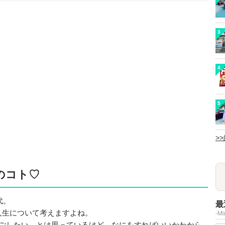
3
4
5
>
のコト♡
代。
最
人生について考えますよね。
-M
過ごしたい…とは思っているけど、なにをすればいいかわから