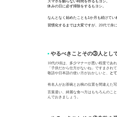
スマホを触らない時間を作るもヨシ。
休みの日に必ず掃除をするもヨシ。
なんとなく始めたことも1か月も続けてい
習慣化するまでは大変ですが、
20代で身
やるべきことその③人とし
■
10代の頃は、多少マナーが悪い程度であ
「子供だから仕方がないね」ですまされて
敬語や日本語の使い方がおかしいと、
とて
有名人がお茶碗とお椀の位置を間違えた写
言葉遣い、綺麗な食べ方はもちろんのこと
んでおきましょう。