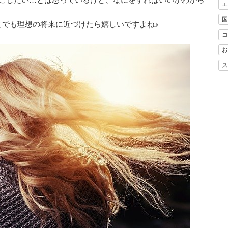
エ
国
とでも理想の将来に近づけたら嬉しいですよね♪
コ
お
ス