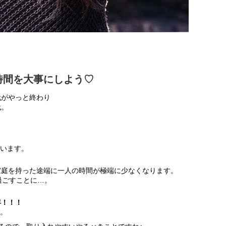
時間を大事にしよう♡
代がやっと終わり
代。
います。
家庭を持った途端に一人の時間が極端に少なくなります。
過ごすことに…。
年！！！
。