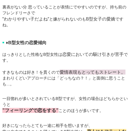
裏表がない分 思っていることが表情にでやすいのですが、持ち前の
フレンドリーさで
”わかりやすい子だよね”
B型女子の愛嬌
と嫌がられないのも
です
ね。
♦B型女性の恋愛傾向
■
恋愛においての駆け引きが苦手
はっきりとした性格なB型女性は
で
す。
愛情表現もとってもストレート。
すきなものは好き！を貫くので
まわりくどいアプローチには「どっちなの？！」と面倒に思うこと
も...。
一目惚れが多いとされているB型ですが、女性の場合はどちらかとい
うと
”フィーリングで恋をする”
ことのほうが多いです。
好きになったらとても一途に相手を想いますが、