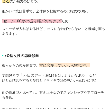
じる
のが魅力のひとつ。
細かい作業は苦手で、全体像を把握するのは得意なO型。
”ゼロか100かの振り幅がおおきい”
ため、
スイッチが入ればやるけど 、オフになればやらない！と極端な面も
あります。
♦O型女性の恋愛傾向
■
常に恋愛していたいO型女性。
根っからの恋愛体質で、
「○○日のデート服は何にしようかなあ♡」
妄想好きで
など
ひとたび恋をすると妄想とドキドキで頭の中がいっぱいに(笑)
他の血液型と比べても、甘え上手なのでスキンシップやアプローチ
も多め。