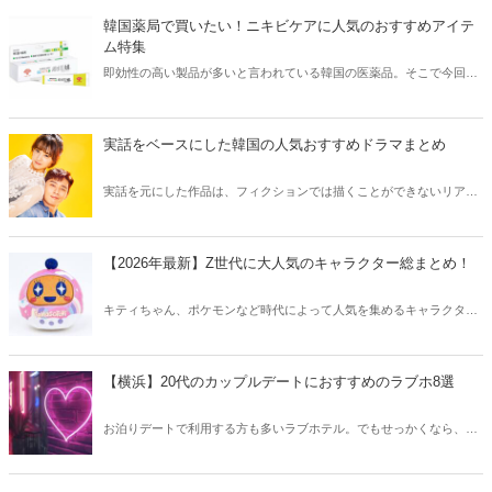
方も必見です。
韓国薬局で買いたい！ニキビケアに人気のおすすめアイテ
ム特集
即効性の高い製品が多いと言われている韓国の医薬品。そこで今回は
韓国薬局でニキビケアにおすすめのアイテムをご紹介！日本人でも購
入できるニキビケアにおすすめのアイテムをチェックしてみましょ
う。
実話をベースにした韓国の人気おすすめドラマまとめ
実話を元にした作品は、フィクションでは描くことができないリアル
さが魅力のひとつ！そこで今回は実話をベースにした韓国の人気ドラ
マをご紹介します。
【2026年最新】Z世代に大人気のキャラクター総まとめ！
キティちゃん、ポケモンなど時代によって人気を集めるキャラクター
は異なります。そこで今回はZ世代に大人気のキャラクターたちをご
紹介！2026年の今、巷で流行っているキャラクターをまとめてチェッ
クしてみましょう。
【横浜】20代のカップルデートにおすすめのラブホ8選
お泊りデートで利用する方も多いラブホテル。でもせっかくなら、キ
レイでおしゃれなラブホテルを選びたいですね。そこで今回は20代の
カップルデートにおすすめのラブホを横浜エリアからご紹介します！