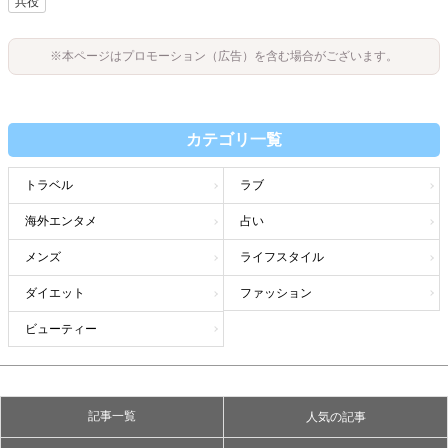
兵役
※本ページはプロモーション（広告）を含む場合がございます。
カテゴリ一覧
トラベル
ラブ
海外エンタメ
占い
メンズ
ライフスタイル
ダイエット
ファッション
ビューティー
記事一覧
人気の記事