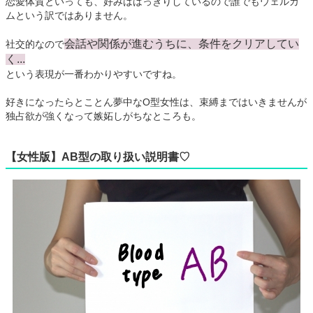
恋愛体質といっても、好みははっきりしているので誰でもウェルカ
ムという訳ではありません。
会話や関係が進むうちに、条件をクリアしてい
社交的なので
く..
.
という表現が一番わかりやすいですね。
好きになったらとことん夢中なO型女性は、束縛まではいきませんが
独占欲が強くなって嫉妬しがちなところも。
【女性版】AB型の取り扱い説明書♡