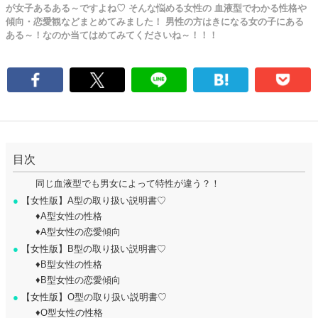
が女子あるある～ですよね♡ そんな悩める女性の 血液型でわかる性格や
傾向・恋愛観などまとめてみました！ 男性の方はきになる女の子にある
ある～！なのか当てはめてみてくださいね～！！！
目次
同じ血液型でも男女によって特性が違う？！
●
【女性版】A型の取り扱い説明書♡
♦A型女性の性格
♦A型女性の恋愛傾向
●
【女性版】B型の取り扱い説明書♡
♦B型女性の性格
♦B型女性の恋愛傾向
●
【女性版】O型の取り扱い説明書♡
♦O型女性の性格