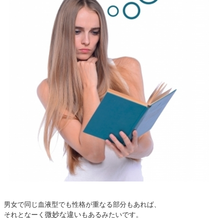
男女で同じ血液型でも性格が重なる部分もあれば、
微妙な違い
それとなーく
もあるみたいです。