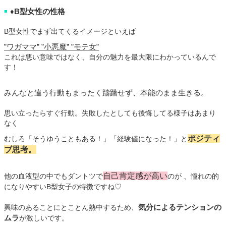
♦B型女性の性格
■
B型女性でまず出てくるイメージといえば
”ワガママ” ”小悪魔” ”モテ女”
これは悪い意味ではなく、自分の魅力を最大限にわかっているんで
す！
みんなと違う行動もまったく躊躇せず、本能のまま生きる。
思い立ったらすぐ行動。失敗したとしても後悔してる様子はあまり
なく
ポジティ
むしろ「そうゆうこともある！」「経験値になった！」と
ブ思考。
自己肯定感が高い
他の血液型の中でもダントツで
のが 、憧れの的
になりやすいB型女子の特徴ですね♡
気分によるテンションの
興味のあることにとことん熱中するため、
ムラ
が激しいです。