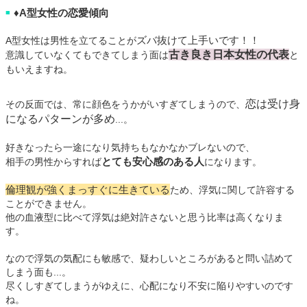
♦A型女性の恋愛傾向
■
ズバ抜けて上手いです！！
A型女性は男性を立てることが
古き良き日本女性の代表
意識していなくてもできてしまう面は
と
もいえますね。
恋は受け身
その反面では、常に顔色をうかがいすぎてしまうので、
になるパターンが多め
...。
好きなったら一途になり気持ちもなかなかブレないので、
とても安心感のある人
相手の男性からすれば
になります。
倫理観が強くまっすぐに生きている
ため、浮気に関して許容する
ことができません。
他の血液型に比べて浮気は絶対許さないと思う比率は高くなりま
す。
なので浮気の気配にも敏感で、疑わしいところがあると問い詰めて
しまう面も...。
尽くしすぎてしまうがゆえに、心配になり不安に陥りやすいのです
ね。