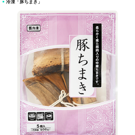
冷凍「豚ちまき」
■