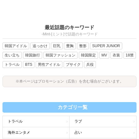
最近話題のキーワード
-Mint-[ミント]で話題のキーワード
韓国アイドル
追っかけ
巨乳
豊胸
整形
SUPER JUNIOR
生い立ち
韓国旅行
韓国ファッション
韓国限定
MV
衣装
18禁
トラベル
BTS
男性アイドル
ブサイク
兵役
※本ページはプロモーション（広告）を含む場合がございます。
カテゴリ一覧
トラベル
ラブ
海外エンタメ
占い