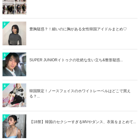
2
豊胸疑惑？！細いのに胸がある女性韓国アイドルまとめ♡
3
SUPER JUNIORイトゥクの壮絶な生い立ち&整形疑惑...
4
韓国限定！ノースフェイスのホワイトレーベルはどこで買え
る？...
5
【18禁】韓国のセクシーすぎるMVやダンス、衣装をまとめて...