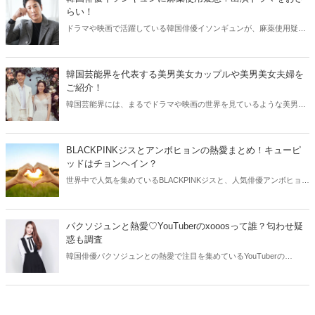
らい！
ドラマや映画で活躍している韓国俳優イソンギュンが、麻薬使用疑惑
で立件されました。今回は韓国俳優イソンギュンのプロフィールや出
演ドラマなどについてご紹介します！
韓国芸能界を代表する美男美女カップルや美男美女夫婦を
ご紹介！
韓国芸能界には、まるでドラマや映画の世界を見ているような美男美
女カップルや美男美女夫婦がたくさんいます。今回は韓国芸能界を代
表する美男美女夫婦や美男美女カップルをご紹介します！
BLACKPINKジスとアンボヒョンの熱愛まとめ！キューピ
ッドはチョンヘイン？
世界中で人気を集めているBLACKPINKジスと、人気俳優アンボヒョン
が交際中であることを発表しました♡今回はジスとアンボヒョンのプ
ロフィールと共に、気になる出会いに迫ってみましょう。
パクソジュンと熱愛♡YouTuberのxooosって誰？匂わせ疑
惑も調査
韓国俳優パクソジュンとの熱愛で注目を集めているYouTuberの
xooos。過去には女優活動も行っていましたが、整形疑惑や匂わせ疑
惑なども浮上しています。今回はYouTuber・xooosのプロフィールや
匂わせ、整形疑惑などをご紹介します。