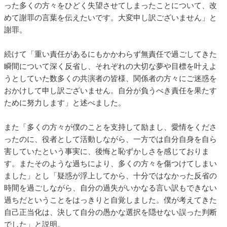
った多くの方々をひどく失望させてしまったことについて、改
めて謝罪の言葉を伝えたいです。大変申し訳ございません」と
謝罪。
続けて「重い責任があるにもかかわらず無責任で過ごしてきた
瞬間について深く反省し、それぞれの大切な夢や目標を叶えよ
うとしていた数多くの共演者の皆様、関係者の方々にご迷惑を
おかけして申し訳ございません。自分が負うべき責任を果たす
ために努力します」と述べました。
また「多くの方々が僕のことを支持して励まし、愛情をくださ
ったのに、役者として活動しながら、一方では自分自身を自ら
害していたという事実に、後悔と恥ずかしさを感じておりま
す。またそのような過ちにより、多くの方々を傷つけてしまい
ました」とし「疑惑が浮上してから、十分ではなかった反省の
時間を過ごしながら、自分の過失がいかなる言い訳もできない
過ちだということをはっきりと自覚しました。僕が考えてきた
自己正当化は、決して自分の愚かな選択を隠せない誤った判断
でした」と説明。