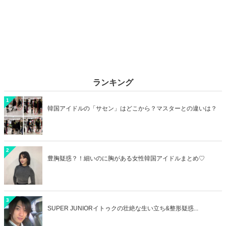
ランキング
1
韓国アイドルの「サセン」はどこから？マスターとの違いは？
2
豊胸疑惑？！細いのに胸がある女性韓国アイドルまとめ♡
3
SUPER JUNIORイトゥクの壮絶な生い立ち&整形疑惑...