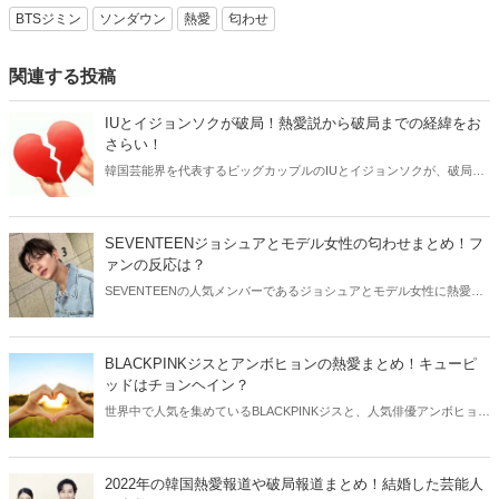
BTSジミン
ソンダウン
熱愛
匂わせ
関連する投稿
IUとイジョンソクが破局！熱愛説から破局までの経緯をお
さらい！
韓国芸能界を代表するビッグカップルのIUとイジョンソクが、破局を
発表しました。そこで今回はIUとイジョンソクの熱愛から破局までを
おさらいしてみましょう。
SEVENTEENジョシュアとモデル女性の匂わせまとめ！フ
ァンの反応は？
SEVENTEENの人気メンバーであるジョシュアとモデル女性に熱愛説
が浮上しました。そのきっかけは、なんと“本人たちによる匂わせ”が
きっかけ。今回はジョシュアと相手女性の匂わせや、ファンの反応な
どをご紹介します！
BLACKPINKジスとアンボヒョンの熱愛まとめ！キューピ
ッドはチョンヘイン？
世界中で人気を集めているBLACKPINKジスと、人気俳優アンボヒョン
が交際中であることを発表しました♡今回はジスとアンボヒョンのプ
ロフィールと共に、気になる出会いに迫ってみましょう。
2022年の韓国熱愛報道や破局報道まとめ！結婚した芸能人