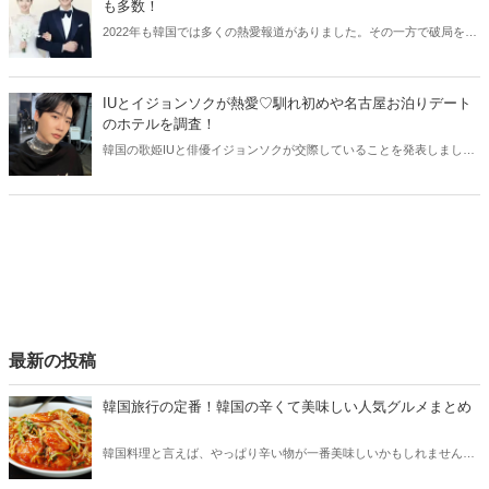
も多数！
2022年も韓国では多くの熱愛報道がありました。その一方で破局を選
んだカップルも！2022年に韓国を賑わせた熱愛報道と破局報道、そし
て結婚のニュースまでまとめてご紹介します。
IUとイジョンソクが熱愛♡馴れ初めや名古屋お泊りデート
のホテルを調査！
韓国の歌姫IUと俳優イジョンソクが交際していることを発表しまし
た。韓国芸能界のビッグカップルはどんな馴れ初めで交際を始めたの
でしょうか？IUとイジョンソクの名古屋お泊りデートのホテルもご紹
介します。
最新の投稿
韓国旅行の定番！韓国の辛くて美味しい人気グルメまとめ
韓国料理と言えば、やっぱり辛い物が一番美味しいかもしれません。
そこで今回は韓国の辛くて美味しい人気グルメをご紹介！辛い物が好