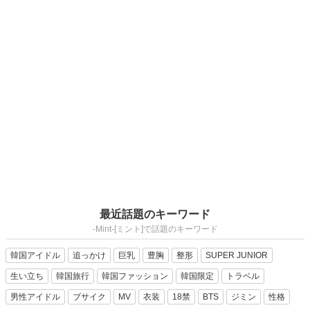
最近話題のキーワード
-Mint-[ミント]で話題のキーワード
韓国アイドル
追っかけ
巨乳
豊胸
整形
SUPER JUNIOR
生い立ち
韓国旅行
韓国ファッション
韓国限定
トラベル
男性アイドル
ブサイク
MV
衣装
18禁
BTS
ジミン
性格