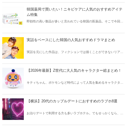
きな方はもちろん、体験したことのないような辛さに挑戦してみたい
方も必見です。
韓国薬局で買いたい！ニキビケアに人気のおすすめアイテ
ム特集
即効性の高い製品が多いと言われている韓国の医薬品。そこで今回は
韓国薬局でニキビケアにおすすめのアイテムをご紹介！日本人でも購
入できるニキビケアにおすすめのアイテムをチェックしてみましょ
う。
実話をベースにした韓国の人気おすすめドラマまとめ
実話を元にした作品は、フィクションでは描くことができないリアル
さが魅力のひとつ！そこで今回は実話をベースにした韓国の人気ドラ
マをご紹介します。
【2026年最新】Z世代に大人気のキャラクター総まとめ！
キティちゃん、ポケモンなど時代によって人気を集めるキャラクター
は異なります。そこで今回はZ世代に大人気のキャラクターたちをご
紹介！2026年の今、巷で流行っているキャラクターをまとめてチェッ
クしてみましょう。
【横浜】20代のカップルデートにおすすめのラブホ8選
お泊りデートで利用する方も多いラブホテル。でもせっかくなら、キ
レイでおしゃれなラブホテルを選びたいですね。そこで今回は20代の
カップルデートにおすすめのラブホを横浜エリアからご紹介します！