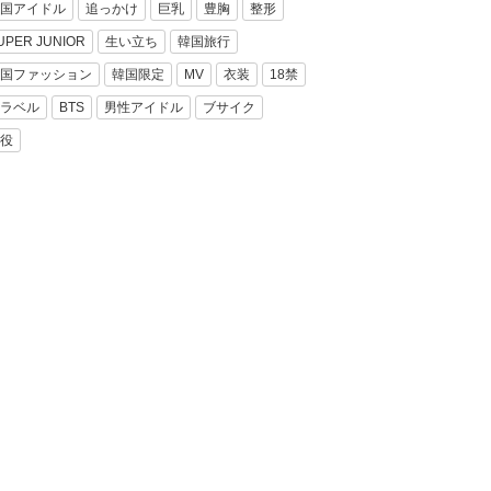
国アイドル
追っかけ
巨乳
豊胸
整形
UPER JUNIOR
生い立ち
韓国旅行
国ファッション
韓国限定
MV
衣装
18禁
ラベル
BTS
男性アイドル
ブサイク
役