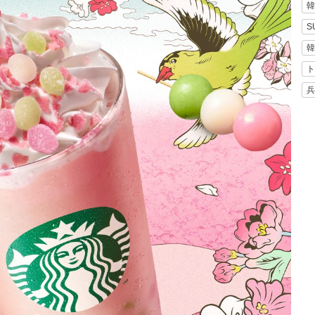
韓
S
韓
ト
兵