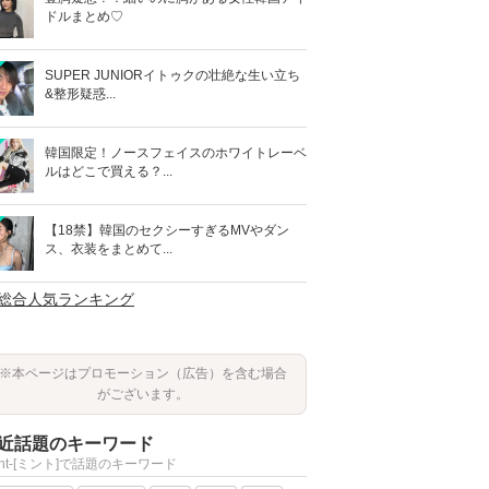
ドルまとめ♡
SUPER JUNIORイトゥクの壮絶な生い立ち
&整形疑惑...
韓国限定！ノースフェイスのホワイトレーベ
ルはどこで買える？...
【18禁】韓国のセクシーすぎるMVやダン
ス、衣装をまとめて...
>総合人気ランキング
※本ページはプロモーション（広告）を含む場合
がございます。
近話題のキーワード
int-[ミント]で話題のキーワード