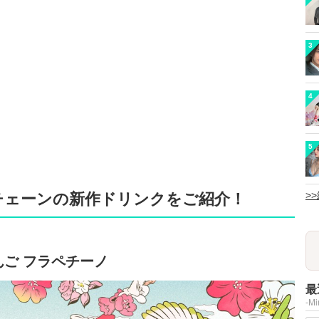
3
4
5
>
ェチェーンの新作ドリンクをご紹介！
ご フラペチーノ
最
-M