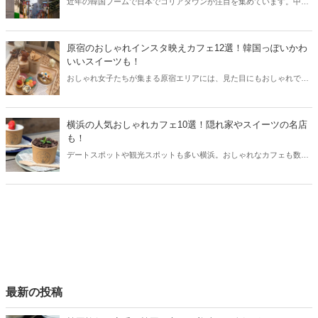
近年の韓国ブームで日本でコリアタウンが注目を集めています。中で
も大阪コリアタウンは日本最大級。韓国のマカロンやワッフル、かき
氷など、大阪で渡韓気分が味わる韓国っぽカフェをご紹介します。大
阪コリアタウンに行く際は参考にしてみてくださいね。
原宿のおしゃれインスタ映えカフェ12選！韓国っぽいかわ
いいスイーツも！
おしゃれ女子たちが集まる原宿エリアには、見た目にもおしゃれでか
わいいカフェがたくさんあります。原宿エリアからインスタ映え間違
いなしのおしゃれカフェをご紹介します！
横浜の人気おしゃれカフェ10選！隠れ家やスイーツの名店
も！
デートスポットや観光スポットも多い横浜。おしゃれなカフェも数多
くあり、美味しいスイーツが食べられるお店も人気を集めています。
今回は横浜の人気おしゃれカフェや隠れ家的なカフェなどをご紹介し
ます。
最新の投稿