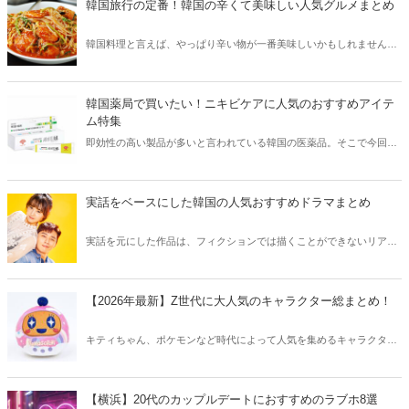
韓国旅行の定番！韓国の辛くて美味しい人気グルメまとめ
韓国料理と言えば、やっぱり辛い物が一番美味しいかもしれません。
そこで今回は韓国の辛くて美味しい人気グルメをご紹介！辛い物が好
きな方はもちろん、体験したことのないような辛さに挑戦してみたい
方も必見です。
韓国薬局で買いたい！ニキビケアに人気のおすすめアイテ
ム特集
即効性の高い製品が多いと言われている韓国の医薬品。そこで今回は
韓国薬局でニキビケアにおすすめのアイテムをご紹介！日本人でも購
入できるニキビケアにおすすめのアイテムをチェックしてみましょ
う。
実話をベースにした韓国の人気おすすめドラマまとめ
実話を元にした作品は、フィクションでは描くことができないリアル
さが魅力のひとつ！そこで今回は実話をベースにした韓国の人気ドラ
マをご紹介します。
【2026年最新】Z世代に大人気のキャラクター総まとめ！
キティちゃん、ポケモンなど時代によって人気を集めるキャラクター
は異なります。そこで今回はZ世代に大人気のキャラクターたちをご
紹介！2026年の今、巷で流行っているキャラクターをまとめてチェッ
クしてみましょう。
【横浜】20代のカップルデートにおすすめのラブホ8選