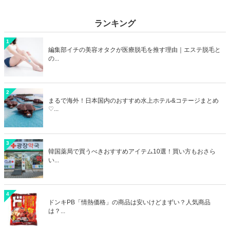
ランキング
1
編集部イチの美容オタクが医療脱毛を推す理由｜エステ脱毛と
の...
2
まるで海外！日本国内のおすすめ水上ホテル&コテージまとめ
♡...
3
韓国薬局で買うべきおすすめアイテム10選！買い方もおさら
い...
4
ドンキPB「情熱価格」の商品は安いけどまずい？人気商品
は？...