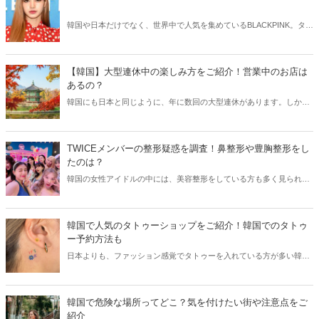
韓国や日本だけでなく、世界中で人気を集めているBLACKPINK。タイ
人出身のリサはその美貌も人気の理由のひとつですが、最近整形疑惑
が浮上しています。そこで今回はBLACKPINKリサの整形疑惑に迫って
いきましょう！
【韓国】大型連休中の楽しみ方をご紹介！営業中のお店は
あるの？
韓国にも日本と同じように、年に数回の大型連休があります。しか
し、日本と違うのは大型連休中は休業するお店が多いこと。そこで今
回は韓国の大型連休の楽しみ方と共に営業休業情報などをご紹介しま
す。
TWICEメンバーの整形疑惑を調査！鼻整形や豊胸整形をし
たのは？
韓国の女性アイドルの中には、美容整形をしている方も多く見られま
す。日本で人気のTWICEも整形していると言われていますが、その真
相は？今回はTWICEメンバーの整形疑惑を、ビフォーアフター写真と
共にチェックしてみましょう。
韓国で人気のタトゥーショップをご紹介！韓国でのタトゥ
ー予約方法も
日本よりも、ファッション感覚でタトゥーを入れている方が多い韓
国。韓国アイドルにもタトゥーを入れている方は多く、そのデザイン
を真似する日本人女性も少なくありません。今回は韓国で人気のタト
ゥーショップと共に、韓国でのタトゥー予約方法をご紹介します。
韓国で危険な場所ってどこ？気を付けたい街や注意点をご
紹介