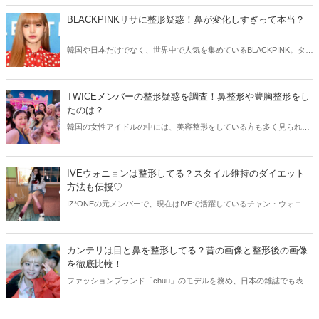
BLACKPINKリサに整形疑惑！鼻が変化しすぎって本当？
韓国や日本だけでなく、世界中で人気を集めているBLACKPINK。タイ
人出身のリサはその美貌も人気の理由のひとつですが、最近整形疑惑
が浮上しています。そこで今回はBLACKPINKリサの整形疑惑に迫って
いきましょう！
TWICEメンバーの整形疑惑を調査！鼻整形や豊胸整形をし
たのは？
韓国の女性アイドルの中には、美容整形をしている方も多く見られま
す。日本で人気のTWICEも整形していると言われていますが、その真
相は？今回はTWICEメンバーの整形疑惑を、ビフォーアフター写真と
共にチェックしてみましょう。
IVEウォニョンは整形してる？スタイル維持のダイエット
方法も伝授♡
IZ*ONEの元メンバーで、現在はIVEで活躍しているチャン・ウォニョ
ン。抜群のスタイルと可愛らしい顔立ちで、多くの人気を集めていま
す。そこで今回はIVEウォニョンの整形疑惑やダイエット方法などを
ご紹介します♫
カンテリは目と鼻を整形してる？昔の画像と整形後の画像
を徹底比較！
ファッションブランド「chuu」のモデルを務め、日本の雑誌でも表紙
を飾るほど人気のカンテリ。お人形のような可愛い顔立ちをしていま
すが、どうしても整形感が…。今回は昔の画像と現在の画像から、カ