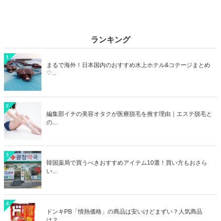
ランキング
1
まるで海外！日本国内のおすすめ水上ホテル&コテージまとめ
♡...
2
編集部イチの美容オタクが医療脱毛を推す理由｜エステ脱毛と
の...
3
韓国薬局で買うべきおすすめアイテム10選！買い方もおさら
い...
4
ドンキPB「情熱価格」の商品は安いけどまずい？人気商品
は？...