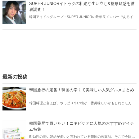
ンテリがどこを整形したのか徹底比較していきましょう。
SUPER JUNIORイトゥクの壮絶な生い立ち&整形疑惑を徹
底調査！
韓国アイドルグループ・SUPER JUNIORの最年長メンバーであるイト
ゥク。いつも明るく視聴者たちを笑わせていますが、その裏には壮絶
な生い立ちが…。そこで今回はイトゥクの生い立ちと共に、気になる
整形疑惑を徹底調査していきましょう。
最新の投稿
韓国旅行の定番！韓国の辛くて美味しい人気グルメまとめ
韓国料理と言えば、やっぱり辛い物が一番美味しいかもしれません。
そこで今回は韓国の辛くて美味しい人気グルメをご紹介！辛い物が好
きな方はもちろん、体験したことのないような辛さに挑戦してみたい
方も必見です。
韓国薬局で買いたい！ニキビケアに人気のおすすめアイテ
ム特集
即効性の高い製品が多いと言われている韓国の医薬品。そこで今回は