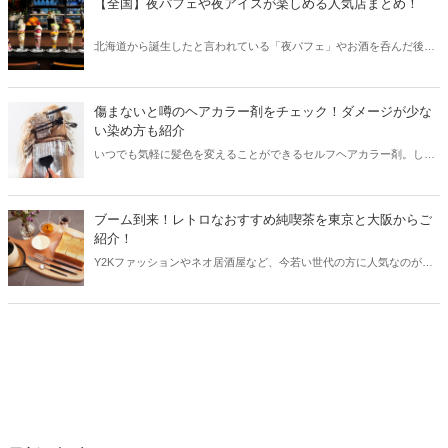
【全国】夜パフェや夜アイスが楽しめる人気店まとめ！
北海道から誕生したと言われている「夜パフェ」やお酒を呑んだ後の
「〆パフェ」文化。最近では全国に夜パフェや夜アイスを楽しめるお
店が続々とオープンしています。今回は夜パフェや夜アイスが楽しめ
る人気店をご紹介します！
傷まないと噂のヘアカラー剤をチェック！ダメージが少な
い染め方も紹介
いつでも気軽に髪色を変えることができるセルフヘアカラー剤。しか
し、市販のヘアカラー剤は傷みやすく、髪の毛にダメージを与えると
言われています。今回は傷まないと噂のヘアカラー剤と共に、ダメー
ジが少ない染め方のコツをご紹介します！
ブーム到来！レトロなおすすめ純喫茶を東京と大阪からご
紹介！
Y2Kファッションやネオ居酒屋など、今若い世代の方に人気なのが
「レトロ」です。中でも昭和を思わせるレトロな純喫茶はじわじわと
ブームに！今回はレトロなおすすめ純喫茶を東京と大阪からご紹介し
ます。