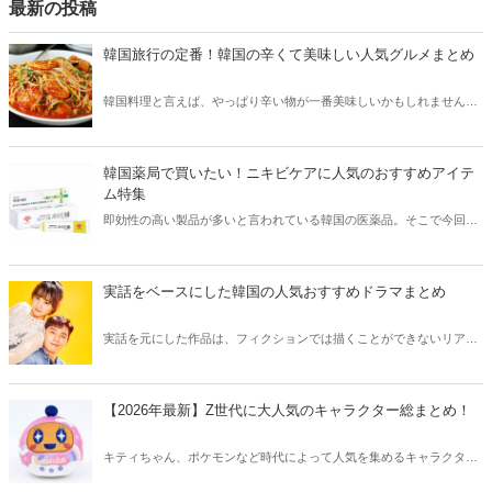
最新の投稿
韓国旅行の定番！韓国の辛くて美味しい人気グルメまとめ
韓国料理と言えば、やっぱり辛い物が一番美味しいかもしれません。
そこで今回は韓国の辛くて美味しい人気グルメをご紹介！辛い物が好
きな方はもちろん、体験したことのないような辛さに挑戦してみたい
方も必見です。
韓国薬局で買いたい！ニキビケアに人気のおすすめアイテ
ム特集
即効性の高い製品が多いと言われている韓国の医薬品。そこで今回は
韓国薬局でニキビケアにおすすめのアイテムをご紹介！日本人でも購
入できるニキビケアにおすすめのアイテムをチェックしてみましょ
う。
実話をベースにした韓国の人気おすすめドラマまとめ
実話を元にした作品は、フィクションでは描くことができないリアル
さが魅力のひとつ！そこで今回は実話をベースにした韓国の人気ドラ
マをご紹介します。
【2026年最新】Z世代に大人気のキャラクター総まとめ！
キティちゃん、ポケモンなど時代によって人気を集めるキャラクター
は異なります。そこで今回はZ世代に大人気のキャラクターたちをご