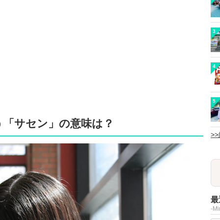
3
4
5
う「サセン」の意味は？
>
最
-M