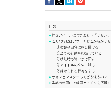
目次
●
韓国アイドルに付きまとう「サセン」
●
こんな行動はアウト！どこからがサセ
①宿舎や自宅に押し掛ける
②全ての行動を把握している
③移動時も追いかけ回す
④アイドルの身体に触る
⑤嫌がられる行為をする
●
サセンとマスターってどう違うの？
●
常識の範囲内で韓国アイドルを応援し