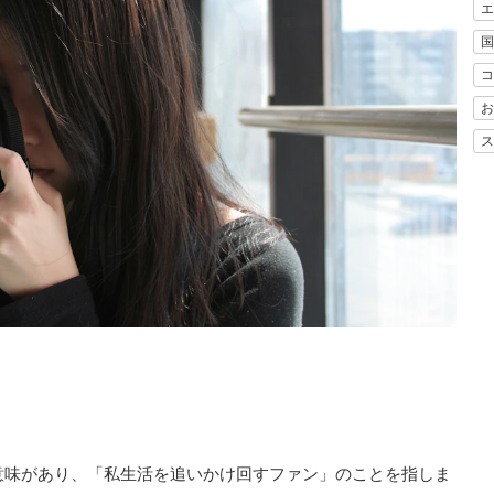
エ
国
コ
お
ス
。
意味があり、「私生活を追いかけ回すファン」のことを指しま