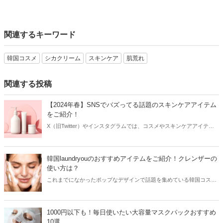
関連するキーワード
韓国コスメ
シカクリーム
スキンケア
肌荒れ
関連する投稿
【2024年春】SNSでバズってる話題のスキンケアアイテム
をご紹介！
X（旧Twitter）やインスタグラムでは、コスメやスキンケアアイテム
を使用したリアルなレビューが多数投稿されています。その投稿をき
っかけに人気が爆発するアイテムもあり、美容女子たちは日頃から
SNSをチェックしているはず！そこで今回はSNSでバズってる話題の
韓国laundryouのおすすめアイテムをご紹介！クレンザーの
スキンケアアイテムをご紹介します。
使い方は？
これまでになかったポップなデザインで話題を集めている韓国コスメ
ブランド「laundryou」。可愛いよりもおしゃれなデザインが好きな方
におすすめで、クレンザーはSNSを中心に大ヒット！今回は韓国
laundryouのおすすめアイテムと共に日本で購入できる場所をご紹介し
1000円以下も！毎日使いたい大容量マスクパックおすすめ
ます。
10選