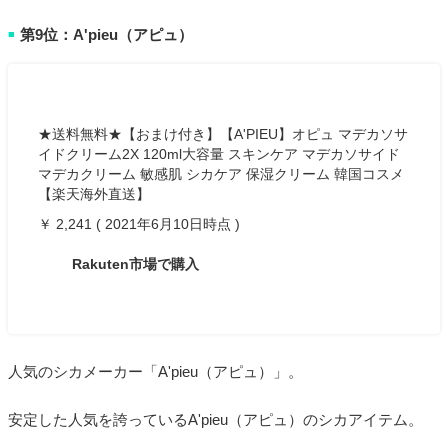
第9位：A'pieu（アピュ）
■
★送料無料★【おまけ付き】【A'PIEU】オピュ マデカソサ
イドクリーム2X 120ml大容量 スキンケア マデカソサイド
マデカクリーム 敏感肌 シカケア 保湿クリーム 韓国コスメ
【楽天海外直送】
￥ 2,241 ( 2021年6月10日時点 )
Rakuten市場で購入
人気のシカメーカー「A'pieu（アピュ）」。
安定した人気を誇っているA'pieu（アピュ）のシカアイテム。