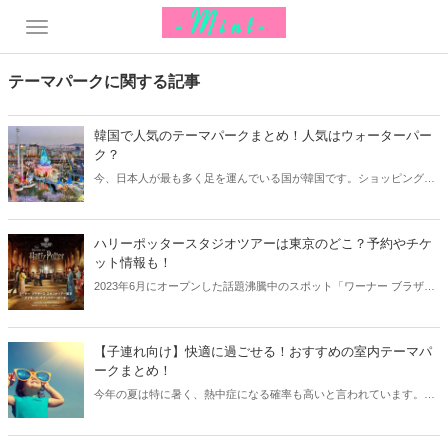
テーマパークに関する記事
韓国で人気のテーマパークまとめ！人気はウォーターパー
ク？
今、日本人が最も多く足を運んでいる国が韓国です。ショッピングや
グルメを楽しむ方も多い一方、子供連れの場合はテーマパークをお目
当てに訪れることも。そこで今回は韓国で人気のテーマパークをまと
めてご紹介します！
ハリーポッタースタジオツアーは東京のどこ？予約やチケ
ット情報も！
2023年6月にオープンした話題沸騰中のスポット「ワーナー ブラザー
ズ スタジオツアー東京 –メイキング・オブ・ハリー・ポッター」。今
回はチケット料金や予約方法、限定グッズなどをまとめてご紹介しま
す！
【子連れ向け】快適に過ごせる！おすすめの室内テーマパ
ークまとめ！
今年の夏は特に暑く、熱中症になる確率も高いと言われています。そ
んな時は室内のテーマパークやレジャースポットで遊ぶのがおすす
め！今回は子連れ向けの方にピッタリのおすすめ室内テーマパークを