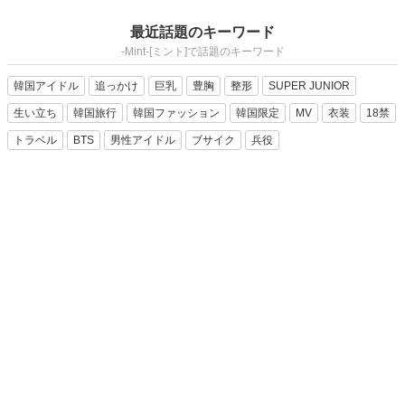
最近話題のキーワード
-Mint-[ミント]で話題のキーワード
韓国アイドル
追っかけ
巨乳
豊胸
整形
SUPER JUNIOR
生い立ち
韓国旅行
韓国ファッション
韓国限定
MV
衣装
18禁
トラベル
BTS
男性アイドル
ブサイク
兵役