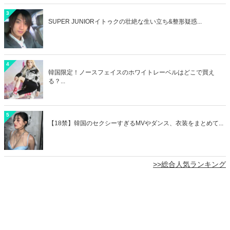
3
SUPER JUNIORイトゥクの壮絶な生い立ち&整形疑惑...
4
韓国限定！ノースフェイスのホワイトレーベルはどこで買え
る？...
5
【18禁】韓国のセクシーすぎるMVやダンス、衣装をまとめて...
>>総合人気ランキング