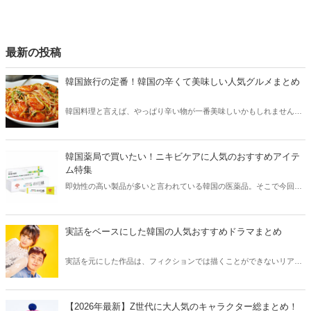
最新の投稿
韓国旅行の定番！韓国の辛くて美味しい人気グルメまとめ
韓国料理と言えば、やっぱり辛い物が一番美味しいかもしれません。
そこで今回は韓国の辛くて美味しい人気グルメをご紹介！辛い物が好
きな方はもちろん、体験したことのないような辛さに挑戦してみたい
方も必見です。
韓国薬局で買いたい！ニキビケアに人気のおすすめアイテ
ム特集
即効性の高い製品が多いと言われている韓国の医薬品。そこで今回は
韓国薬局でニキビケアにおすすめのアイテムをご紹介！日本人でも購
入できるニキビケアにおすすめのアイテムをチェックしてみましょ
う。
実話をベースにした韓国の人気おすすめドラマまとめ
実話を元にした作品は、フィクションでは描くことができないリアル
さが魅力のひとつ！そこで今回は実話をベースにした韓国の人気ドラ
マをご紹介します。
【2026年最新】Z世代に大人気のキャラクター総まとめ！