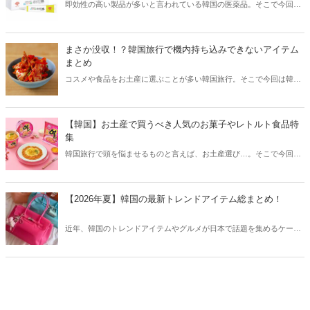
即効性の高い製品が多いと言われている韓国の医薬品。そこで今回は
韓国薬局でニキビケアにおすすめのアイテムをご紹介！日本人でも購
入できるニキビケアにおすすめのアイテムをチェックしてみましょ
う。
まさか没収！？韓国旅行で機内持ち込みできないアイテム
まとめ
コスメや食品をお土産に選ぶことが多い韓国旅行。そこで今回は韓国
旅行で機内持ち込みできないアイテムをご紹介！空港でお土産探しを
考えている方も、ぜひ参考にしてみてください。
【韓国】お土産で買うべき人気のお菓子やレトルト食品特
集
韓国旅行で頭を悩ませるものと言えば、お土産選び…。そこで今回は
お土産で買うべき韓国のお菓子やレトルト食品などをご紹介します！
【2026年夏】韓国の最新トレンドアイテム総まとめ！
近年、韓国のトレンドアイテムやグルメが日本で話題を集めるケース
が増えています。そこで今回は2026夏の韓国最新トレンドアイテムを
ご紹介！今、韓国でリアルに流行っているアイテムやグルメなどをま
とめてチェックしてみましょう。