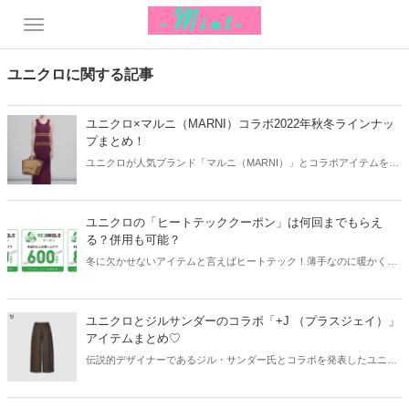
ユニクロに関する記事
ユニクロ×マルニ（MARNI）コラボ2022年秋冬ラインナッ
プまとめ！
ユニクロが人気ブランド「マルニ（MARNI）」とコラボアイテムを発
表しました。新作ラインナップからおすすめのアイテムをご紹介しま
す！
ユニクロの「ヒートテッククーポン」は何回までもらえ
る？併用も可能？
冬に欠かせないアイテムと言えばヒートテック！薄手なのに暖かく
「一度着ると手放せない」という方も多いはず。そんな中、ユニクロ
では現在とってもお得な「ヒートテッククーポン」が使えるのをご存
知ですか？今回はヒートテッククーポンの詳細をご紹介します♫
ユニクロとジルサンダーのコラボ「+J （プラスジェイ）」
アイテムまとめ♡
伝説的デザイナーであるジル・サンダー氏とコラボを発表したユニク
ロ。すでに店舗やネット通販でも完売の商品が出ているほど、注目を
集めています。今回はユニクロとジルサンダーのコラボ「+J （プラス