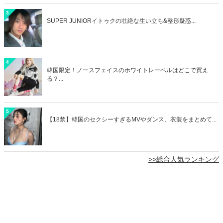
3
SUPER JUNIORイトゥクの壮絶な生い立ち&整形疑惑...
4
韓国限定！ノースフェイスのホワイトレーベルはどこで買え
る？...
5
【18禁】韓国のセクシーすぎるMVやダンス、衣装をまとめて...
>>総合人気ランキング