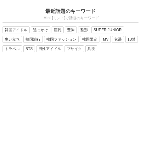
最近話題のキーワード
-Mint-[ミント]で話題のキーワード
韓国アイドル
追っかけ
巨乳
豊胸
整形
SUPER JUNIOR
生い立ち
韓国旅行
韓国ファッション
韓国限定
MV
衣装
18禁
トラベル
BTS
男性アイドル
ブサイク
兵役