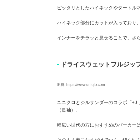
ピッタリとしたハイネックやタートル
ハイネック部分にカットが入っており
インナーをチラッと見せることで、さ
ドライスウェットフルジッ
■
出典: https://www.uniqlo.com
ユニクロとジルサンダーのコラボ「+J
（長袖）。
幅広い世代の方におすすめのパーカー
そのまま着こなすだけでなく、紐を結