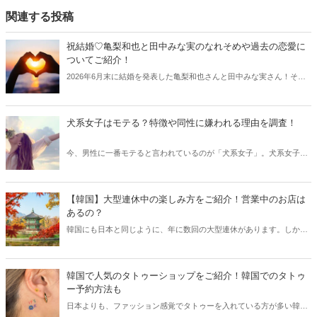
関連する投稿
祝結婚♡亀梨和也と田中みな実のなれそめや過去の恋愛に
ついてご紹介！
2026年6月末に結婚を発表した亀梨和也さんと田中みな実さん！そこ
で今回は二人のプロフィールやなれそめと共に、過去の恋愛遍歴や世
間の反応などをご紹介します。
犬系女子はモテる？特徴や同性に嫌われる理由を調査！
今、男性に一番モテると言われているのが「犬系女子」。犬系女子と
は一体どのような女性を意味するのでしょうか？今回は犬系女子の特
徴と共に、同性に嫌われる理由をご紹介します。
【韓国】大型連休中の楽しみ方をご紹介！営業中のお店は
あるの？
韓国にも日本と同じように、年に数回の大型連休があります。しか
し、日本と違うのは大型連休中は休業するお店が多いこと。そこで今
回は韓国の大型連休の楽しみ方と共に営業休業情報などをご紹介しま
す。
韓国で人気のタトゥーショップをご紹介！韓国でのタトゥ
ー予約方法も
日本よりも、ファッション感覚でタトゥーを入れている方が多い韓