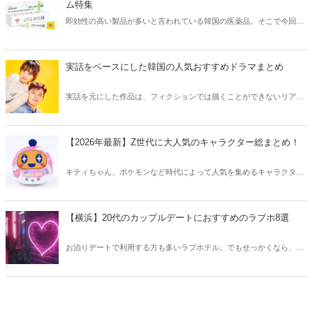
ム特集
即効性の高い製品が多いと言われている韓国の医薬品。そこで今回は
韓国薬局でニキビケアにおすすめのアイテムをご紹介！日本人でも購
入できるニキビケアにおすすめのアイテムをチェックしてみましょ
う。
実話をベースにした韓国の人気おすすめドラマまとめ
実話を元にした作品は、フィクションでは描くことができないリアル
さが魅力のひとつ！そこで今回は実話をベースにした韓国の人気ドラ
マをご紹介します。
【2026年最新】Z世代に大人気のキャラクター総まとめ！
キティちゃん、ポケモンなど時代によって人気を集めるキャラクター
は異なります。そこで今回はZ世代に大人気のキャラクターたちをご
紹介！2026年の今、巷で流行っているキャラクターをまとめてチェッ
クしてみましょう。
【横浜】20代のカップルデートにおすすめのラブホ8選
お泊りデートで利用する方も多いラブホテル。でもせっかくなら、キ
レイでおしゃれなラブホテルを選びたいですね。そこで今回は20代の
カップルデートにおすすめのラブホを横浜エリアからご紹介します！