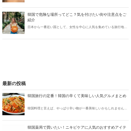
国。韓国アイドルにもタトゥーを入れている方は多く、そのデザイン
を真似する日本人女性も少なくありません。今回は韓国で人気のタト
ゥーショップと共に、韓国でのタトゥー予約方法をご紹介します。
韓国で危険な場所ってどこ？気を付けたい街や注意点をご
紹介
日本から一番近い国として、女性を中心に人気を集めている旅行地・
韓国。一方で、韓国にも危険な場所が多くあり、思わぬ事件に巻き込
まれる可能性も…。今回は韓国で危険な場所や旅行で気を付けたい
街、注意点などをご紹介します！
最新の投稿
韓国旅行の定番！韓国の辛くて美味しい人気グルメまとめ
韓国料理と言えば、やっぱり辛い物が一番美味しいかもしれません。
そこで今回は韓国の辛くて美味しい人気グルメをご紹介！辛い物が好
きな方はもちろん、体験したことのないような辛さに挑戦してみたい
方も必見です。
韓国薬局で買いたい！ニキビケアに人気のおすすめアイテ