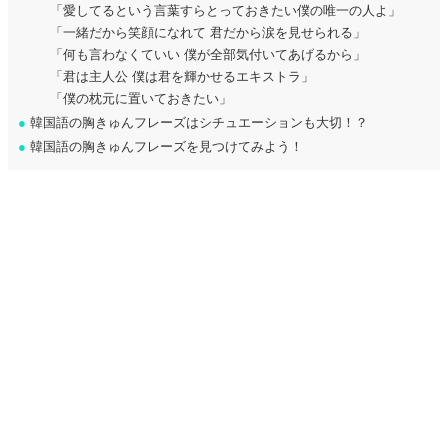
「愛してるという言葉すらとっておきたい僕の唯一の人よ」
「一緒だから笑顔になれて 君だから涙を見せられる」
「何も言わなくていい 僕が全部気付いてあげるから」
「君は主人公 僕は君を輝かせるエキストラ」
「僕の枕元に置いておきたい」
●
韓国語の胸きゅんフレーズはシチュエーションも大切！？
●
韓国語の胸きゅんフレーズを見つけてみよう！