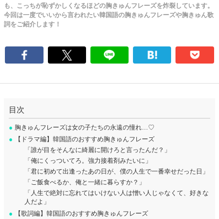
も、こっちが恥ずかしくなるほどの胸きゅんフレーズを炸裂しています。
今回は一度でいいから言われたい韓国語の胸きゅんフレーズや胸きゅん歌
詞をご紹介します！
目次
●
胸きゅんフレーズは女の子たちの永遠の憧れ…♡
●
【ドラマ編】韓国語のおすすめ胸きゅんフレーズ
「誰が目をそんなに綺麗に開けろと言ったんだ？」
「俺にくっついてろ。強力接着剤みたいに」
「君に初めて出逢ったあの日が、僕の人生で一番幸せだった日」
「ご飯食べるか、俺と一緒に暮らすか？」
「人生で絶対に忘れてはいけない人は憎い人じゃなくて、好きな
人だよ」
●
【歌詞編】韓国語のおすすめ胸きゅんフレーズ