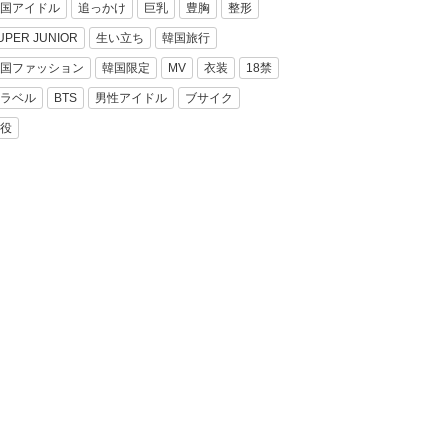
国アイドル
追っかけ
巨乳
豊胸
整形
UPER JUNIOR
生い立ち
韓国旅行
国ファッション
韓国限定
MV
衣装
18禁
ラベル
BTS
男性アイドル
ブサイク
役