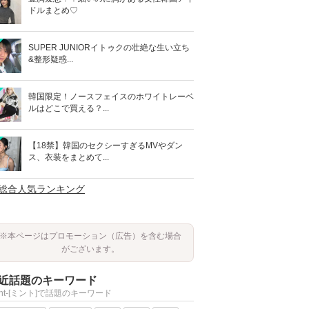
ドルまとめ♡
SUPER JUNIORイトゥクの壮絶な生い立ち
&整形疑惑...
韓国限定！ノースフェイスのホワイトレーベ
ルはどこで買える？...
【18禁】韓国のセクシーすぎるMVやダン
ス、衣装をまとめて...
>総合人気ランキング
※本ページはプロモーション（広告）を含む場合
がございます。
近話題のキーワード
int-[ミント]で話題のキーワード