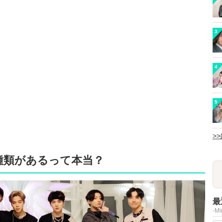
3
4
5
>
種類があるって本当？
最
-M