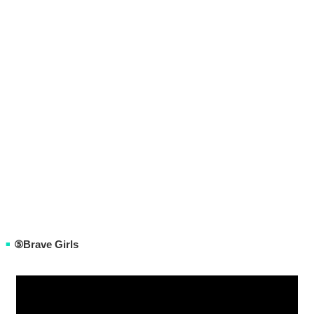
⑤Brave Girls
■