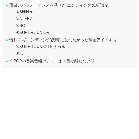
●
面白いパフォーマンスを見せた“エンディング妖精”は？
①SHINee
②ATEEZ
③NCT
④SUPER JUNIOR
●
惜しくも“エンディング妖精”になれなかった韓国アイドルも…
①SUPER JUNIORヒチョル
②IU
●
K-POPの音楽番組はラストまで目が離せない♡