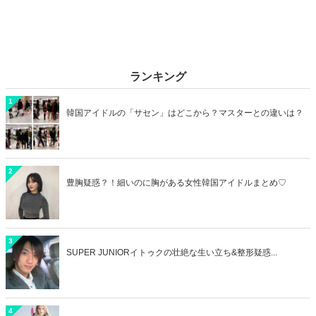
ランキング
1
韓国アイドルの「サセン」はどこから？マスターとの違いは？
2
豊胸疑惑？！細いのに胸がある女性韓国アイドルまとめ♡
3
SUPER JUNIORイトゥクの壮絶な生い立ち&整形疑惑...
4