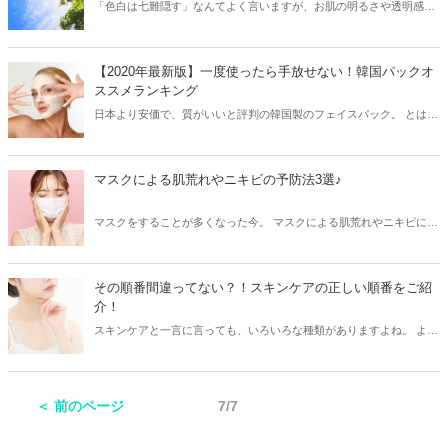
「色白は七難隠す」なんてよく言いますが、お肌の明るさや透明感は
人の印象を大きく左右する部分でもあります。 でも、「焼けやすい
し・・・」とあきらめている方も多いのでは？そんなあなたでもさっ
そく使える、お肌を白くする方法についてお伝えしていきます。
【2020年最新版】一度使ったら手放せない！韓国パックオ
ススメランキング
日本より安価で、質がいいと評判の韓国製のフェイスパック。 とはい
え、種類がたくさんありすぎて何を使えばいいのかわからない！とい
う人も多いのでは？ 今回は2020年最新版で韓国のオススメパックを紹
介します♪
マスクによる肌荒れやニキビの予防法3選♪
マスクをすることが多くなった今。 マスクによる肌荒れやニキビに悩
まされている方も多いのではないでしょうか。 もともとはたまーにニ
キビが出来るくらいだった私も マスクをするようになってから 今ま
で出来なかった場所にニキビが出来ることも多くなり憂鬱な気分
その順番間違ってない？！スキンケアの正しい順番をご紹
に・・・(._.) そんな私が調べた、マスクをしていてもニキビが出来に
介！
くくなる方法をお伝えします♡
スキンケアと一言に言っても、いろいろな種類がありますよね。 よく
わからない！このスキンケアの順番は正しいの？！と思っている方も
多いのではないでしょうか？ スキンケアも、順番を間違ってしまう
と、 せっかくの効果が半減してしまったり、効果が出にくくなるもの
＜ 前のページ
7/7
もあるんです。 ではまず、スキンケアの種類についてご説明して、
正しい順番をご紹介しますね♪