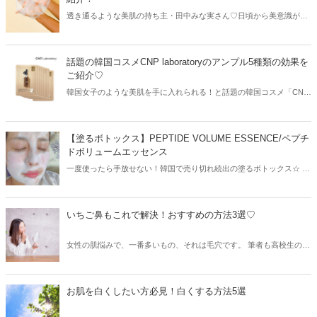
透き通るような美肌の持ち主・田中みな実さん♡日頃から美意識が高
く、多くの女性の憧れ的存在ですね！今回は田中みな実さんが実践し
ているというパックや乳液を使った美容方法を伝授しちゃいます♪
話題の韓国コスメCNP laboratoryのアンプル5種類の効果を
ご紹介♡
韓国女子のような美肌を手に入れられる！と話題の韓国コスメ「CNP
laboratory」♬美容成分がたっぷり入ったアンプルは5種類あるため、
それぞれの効果も絶対にチェックしておきたいところ！今回は種類別
に、気になる効果と価格などをご紹介します。
【塗るボトックス】PEPTIDE VOLUME ESSENCE/ペプチ
ドボリュームエッセンス
一度使ったら手放せない！韓国で売り切れ続出の塗るボトックス☆ -
Mint-編集部も全員が夢中で愛用しています！! なぜいいのか？！徹底
解剖します♪
いちご鼻もこれで解決！おすすめの方法3選♡
女性の肌悩みで、一番多いもの、それは毛穴です。 筆者も高校生のこ
ろから実はいちご鼻がコンプレックスで、 ドラッグストアでいろんな
化粧品を買ったりして 試行錯誤していました。 そもそも黒ずみ毛穴
ってどうして起こるの？とうやったら治るの？ 詳しくご紹介していき
お肌を白くしたい方必見！白くする方法5選
ます♪