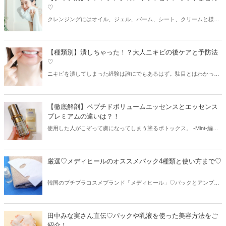
♡
クレンジングにはオイル、ジェル、バーム、シート、クリームと様々
な種類がありますがそれぞれのメリットとデメリットを知りたい！と
いう方も多いはず。今回はクレンジングのタイプ別に、それぞれのメ
リットとデメリットを紹介します♪
【種類別】潰しちゃった！？大人ニキビの後ケアと予防法
♡
ニキビを潰してしまった経験は誰にでもあるはず。駄目とはわかって
いても潰してしまった...。そんな後にはどんなケアをしたらいいの
か、繰り返すニキビ別の予防法やおススメアイテムを紹介します！
【徹底解剖】ペプチドボリュームエッセンスとエッセンス
プレミアムの違いは？！
使用した人がこぞって虜になってしまう塗るボトックス。 -Mint-編集
部も愛用者が多いこのペプチドシリーズに〝プレミアムバージョン”が
あるんです！ 通常のとプレミアムの違いをまとめてみました♪
厳選♡メディヒールのオススメパック4種類と使い方まで♡
韓国のプチプラコスメブランド「メディヒール」♡パックとアンプル
の種類が豊富なのが魅力ですね♪今回はオススメのパック4種類を使い
方と一緒にご紹介♪
田中みな実さん直伝♡パックや乳液を使った美容方法をご
紹介！