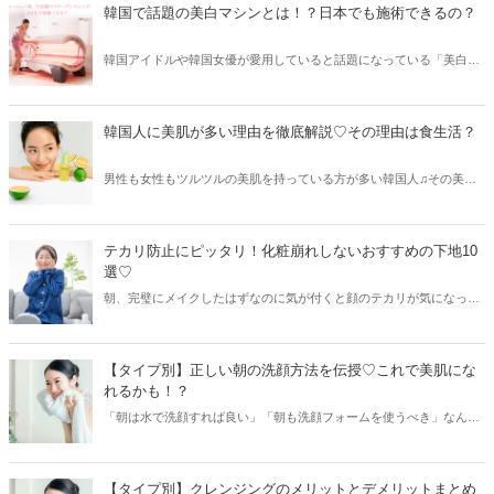
は水原希子ちゃんのスキンケアと愛用スキンケアアイテムをご紹介し
韓国で話題の美白マシンとは！？日本でも施術できるの？
ます。
韓国アイドルや韓国女優が愛用していると話題になっている「美白マ
シン」♪そのマシンに入るだけで、美白肌を手に入れることができる
なんて…まさに夢のようなマシンですね！韓国で話題の美白マシン
は、なんと日本でも施術が可能なんだとか♡
韓国人に美肌が多い理由を徹底解説♡その理由は食生活？
男性も女性もツルツルの美肌を持っている方が多い韓国人♫その美肌
の理由を知りたくないですか？♡今回は韓国人に美肌が多い理由を徹
底解説してきます！
テカリ防止にピッタリ！化粧崩れしないおすすめの下地10
選♡
朝、完璧にメイクしたはずなのに気が付くと顔のテカリが気になっ
て、化粧崩れしている…なんていう方も多いはず。今回はテカリ防止
におすすめの化粧崩れしにくい下地をご紹介します♪
【タイプ別】正しい朝の洗顔方法を伝授♡これで美肌にな
れるかも！？
「朝は水で洗顔すれば良い」「朝も洗顔フォームを使うべき」なんて
いう様々な情報が飛び交っている朝の洗顔方法。一体どの方法が正し
いの？と感じている方も多いはず！今回はお肌のタイプ別に、正しい
朝の洗顔方法をご紹介します♫
【タイプ別】クレンジングのメリットとデメリットまとめ