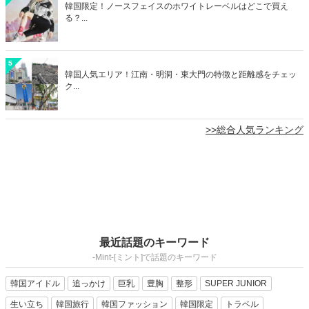
韓国限定！ノースフェイスのホワイトレーベルはどこで買え
る？...
5
韓国人気エリア！江南・明洞・東大門の特徴と距離感をチェッ
ク...
>>総合人気ランキング
最近話題のキーワード
-Mint-[ミント]で話題のキーワード
韓国アイドル
追っかけ
巨乳
豊胸
整形
SUPER JUNIOR
生い立ち
韓国旅行
韓国ファッション
韓国限定
トラベル