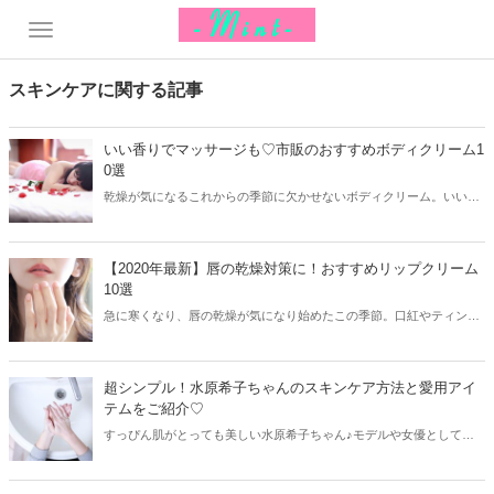
スキンケアに関する記事
いい香りでマッサージも♡市販のおすすめボディクリーム1
0選
乾燥が気になるこれからの季節に欠かせないボディクリーム。いい香
りのボディクリームでマッサージをすれば、つるっとした美白肌を手
に入れることも出来ちゃいます♫今回はドラッグストアなどで購入で
きる、市販のおすすめボディクリームを厳選してご紹介します♡
【2020年最新】唇の乾燥対策に！おすすめリップクリーム
10選
急に寒くなり、唇の乾燥が気になり始めたこの季節。口紅やティント
を塗る際にも唇が乾燥していたら仕上がりが台無しに…。今回は唇の
乾燥対策にピッタリのおすすめリップクリームを厳選してご紹介しま
す♪
超シンプル！水原希子ちゃんのスキンケア方法と愛用アイ
テムをご紹介♡
すっぴん肌がとっても美しい水原希子ちゃん♪モデルや女優として活
躍し、SNSでも数多くのすっぴん肌を披露しています。水原希子ちゃ
んのスキンケアはとってもシンプルなのがポイントなんだとか！今回