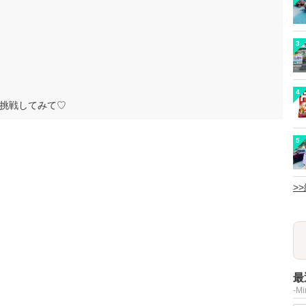
3
4
挑戦してみて♡
5
>
最
-M