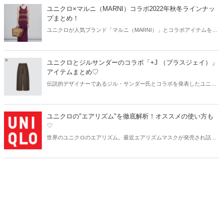
ユニクロ×マルニ（MARNI）コラボ2022年秋冬ラインナッ
プまとめ！
ユニクロが人気ブランド「マルニ（MARNI）」とコラボアイテムを発
表しました。新作ラインナップからおすすめのアイテムをご紹介しま
す！
ユニクロとジルサンダーのコラボ「+J （プラスジェイ）」
アイテムまとめ♡
伝説的デザイナーであるジル・サンダー氏とコラボを発表したユニク
ロ。すでに店舗やネット通販でも完売の商品が出ているほど、注目を
集めています。今回はユニクロとジルサンダーのコラボ「+J （プラス
ジェイ）」のおすすめアイテムをレディースとメンズに分けてご紹介
ユニクロの"エアリズム"を徹底解析！オススメの使い方も
します♡
♡
世界のユニクロのエアリズム。最近エアリズムマスクが発売され話題
を集めましたね♪皆さん一度は聞いたり手にとったことがあるのでは
ないでしょうか？世界各国、多くのアスリートにもエアリズムは愛用
されています。 人気の理由を徹底解剖してみます♪