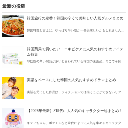
最新の投稿
韓国旅行の定番！韓国の辛くて美味しい人気グルメまとめ
韓国料理と言えば、やっぱり辛い物が一番美味しいかもしれません。
そこで今回は韓国の辛くて美味しい人気グルメをご紹介！辛い物が好
きな方はもちろん、体験したことのないような辛さに挑戦してみたい
方も必見です。
韓国薬局で買いたい！ニキビケアに人気のおすすめアイテ
ム特集
即効性の高い製品が多いと言われている韓国の医薬品。そこで今回は
韓国薬局でニキビケアにおすすめのアイテムをご紹介！日本人でも購
入できるニキビケアにおすすめのアイテムをチェックしてみましょ
う。
実話をベースにした韓国の人気おすすめドラマまとめ
実話を元にした作品は、フィクションでは描くことができないリアル
さが魅力のひとつ！そこで今回は実話をベースにした韓国の人気ドラ
マをご紹介します。
【2026年最新】Z世代に大人気のキャラクター総まとめ！
キティちゃん、ポケモンなど時代によって人気を集めるキャラクター