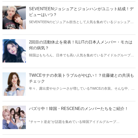
韓国アイドルたちをご紹介します！
SEVENTEENジョシュアとジョンハンがユニット結成！デ
ビューはいつ？
SEVENTEENのビジュアル担当として人気を集めているジョシュアと
ジョンハン。そんなイケメン2人が、ユニット結成を発表しました！
今回はSEVENTEENジョシュアとジョンハンのユニットについてご紹
介します。
2回目の活動休止を発表！ILLITの日本人メンバー・モカは
何の病気？
韓国はもちろん、日本でも高い人気を集めているアイドルグループ・
ILLIT。今回はILLITモカの活動休止についてご紹介！気になる現在の
状況をチェックしてみましょう。
TWICEサナの衣装トラブルがやばい！？佐藤健との共演も
チェック
年々、露出度やセクシーさが増しているTWICEの衣装。そんな中、
TWICEサナの衣装にトラブルが発生しました。今回はTWICEサナの衣
装トラブルや、気になる佐藤健との共演についてご紹介します！
バズり中！韓国・RESCENEのメンバーたちをご紹介！
“チャート逆走”が話題を集めている韓国アイドルグループ
RESCENE（リセンヌ）。そこで今回はRESCENEのメンバーたちをご
紹介！今、SNSでバズっている理由も合わせてチェックしていきまし