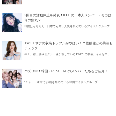
ジョンハン。そんなイケメン2人が、ユニット結成を発表しました！
今回はSEVENTEENジョシュアとジョンハンのユニットについてご紹
介します。
2回目の活動休止を発表！ILLITの日本人メンバー・モカは
何の病気？
韓国はもちろん、日本でも高い人気を集めているアイドルグループ・
ILLIT。今回はILLITモカの活動休止についてご紹介！気になる現在の
状況をチェックしてみましょう。
TWICEサナの衣装トラブルがやばい！？佐藤健との共演も
チェック
年々、露出度やセクシーさが増しているTWICEの衣装。そんな中、
TWICEサナの衣装にトラブルが発生しました。今回はTWICEサナの衣
装トラブルや、気になる佐藤健との共演についてご紹介します！
バズり中！韓国・RESCENEのメンバーたちをご紹介！
“チャート逆走”が話題を集めている韓国アイドルグループ
RESCENE（リセンヌ）。そこで今回はRESCENEのメンバーたちをご
紹介！今、SNSでバズっている理由も合わせてチェックしていきまし
ょう。