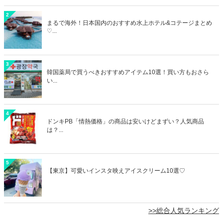
2
まるで海外！日本国内のおすすめ水上ホテル&コテージまとめ
♡...
3
韓国薬局で買うべきおすすめアイテム10選！買い方もおさら
い...
4
ドンキPB「情熱価格」の商品は安いけどまずい？人気商品
は？...
5
【東京】可愛いインスタ映えアイスクリーム10選♡
>>総合人気ランキング