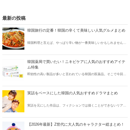
最新の投稿
韓国旅行の定番！韓国の辛くて美味しい人気グルメまとめ
韓国料理と言えば、やっぱり辛い物が一番美味しいかもしれません。
そこで今回は韓国の辛くて美味しい人気グルメをご紹介！辛い物が好
きな方はもちろん、体験したことのないような辛さに挑戦してみたい
方も必見です。
韓国薬局で買いたい！ニキビケアに人気のおすすめアイテ
ム特集
即効性の高い製品が多いと言われている韓国の医薬品。そこで今回は
韓国薬局でニキビケアにおすすめのアイテムをご紹介！日本人でも購
入できるニキビケアにおすすめのアイテムをチェックしてみましょ
う。
実話をベースにした韓国の人気おすすめドラマまとめ
実話を元にした作品は、フィクションでは描くことができないリアル
さが魅力のひとつ！そこで今回は実話をベースにした韓国の人気ドラ
マをご紹介します。
【2026年最新】Z世代に大人気のキャラクター総まとめ！