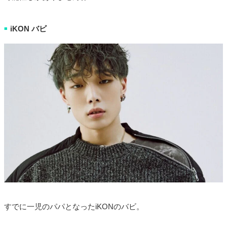
iKON バビ
■
すでに一児のパパとなったiKONのバビ。