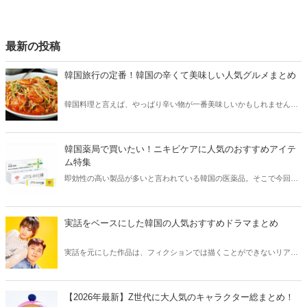
最新の投稿
韓国旅行の定番！韓国の辛くて美味しい人気グルメまとめ
韓国料理と言えば、やっぱり辛い物が一番美味しいかもしれません。
そこで今回は韓国の辛くて美味しい人気グルメをご紹介！辛い物が好
きな方はもちろん、体験したことのないような辛さに挑戦してみたい
方も必見です。
韓国薬局で買いたい！ニキビケアに人気のおすすめアイテ
ム特集
即効性の高い製品が多いと言われている韓国の医薬品。そこで今回は
韓国薬局でニキビケアにおすすめのアイテムをご紹介！日本人でも購
入できるニキビケアにおすすめのアイテムをチェックしてみましょ
う。
実話をベースにした韓国の人気おすすめドラマまとめ
実話を元にした作品は、フィクションでは描くことができないリアル
さが魅力のひとつ！そこで今回は実話をベースにした韓国の人気ドラ
マをご紹介します。
【2026年最新】Z世代に大人気のキャラクター総まとめ！