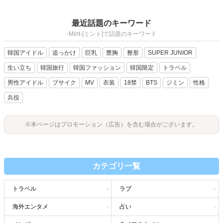
最近話題のキーワード
-Mint-[ミント]で話題のキーワード
韓国アイドル
追っかけ
巨乳
豊胸
整形
SUPER JUNIOR
生い立ち
韓国旅行
韓国ファッション
韓国限定
トラベル
男性アイドル
ブサイク
MV
衣装
18禁
BTS
ジミン
性格
兵役
※本ページはプロモーション（広告）を含む場合がございます。
カテゴリ一覧
トラベル
ラブ
海外エンタメ
占い