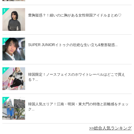
2
豊胸疑惑？！細いのに胸がある女性韓国アイドルまとめ♡
3
SUPER JUNIORイトゥクの壮絶な生い立ち&整形疑惑...
4
韓国限定！ノースフェイスのホワイトレーベルはどこで買え
る？...
5
韓国人気エリア！江南・明洞・東大門の特徴と距離感をチェッ
ク...
>>総合人気ランキング