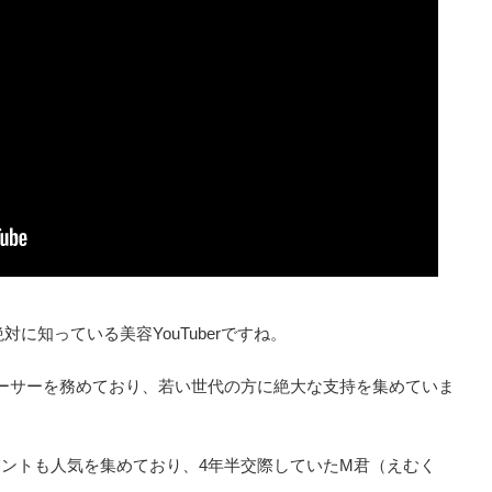
に知っている美容YouTuberですね。
ロデューサーを務めており、若い世代の方に絶大な支持を集めていま
カウントも人気を集めており、4年半交際していたM君（えむく