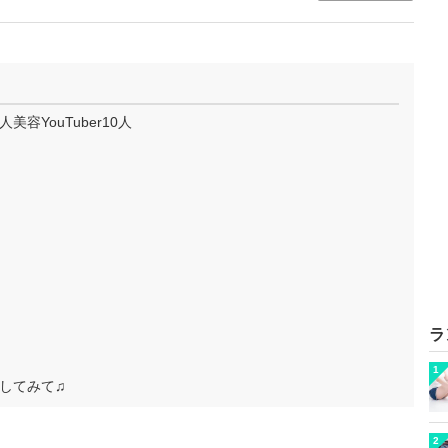
YouTuber10人
ラ
1
してみて♫
2