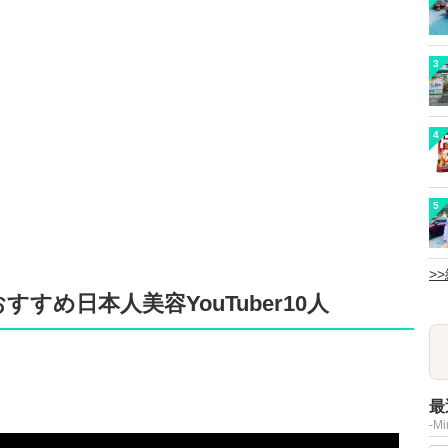
3
4
5
>
すめ日本人美容YouTuber10人
最
-M