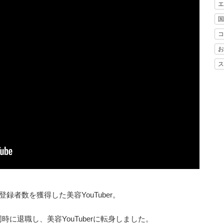
エ
国
コ
お
ス
録者数を獲得した美容YouTuber。
に退職し、美容YouTuberに転身しました。