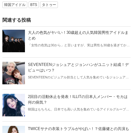
韓国アイドル
BTS
タトゥー
関連する投稿
大人の色気がヤバい！30歳超えの人気韓国男性アイドルま
とめ
「女性の色気は30から」と言いますが、実は男性も30歳を過ぎてから
より魅力が増すことをご存知でしたか？そこで今回は30歳超えの人気
韓国アイドルたちをご紹介します！
SEVENTEENジョシュアとジョンハンがユニット結成！デ
ビューはいつ？
SEVENTEENのビジュアル担当として人気を集めているジョシュアと
ジョンハン。そんなイケメン2人が、ユニット結成を発表しました！
今回はSEVENTEENジョシュアとジョンハンのユニットについてご紹
介します。
2回目の活動休止を発表！ILLITの日本人メンバー・モカは
何の病気？
韓国はもちろん、日本でも高い人気を集めているアイドルグループ・
ILLIT。今回はILLITモカの活動休止についてご紹介！気になる現在の
状況をチェックしてみましょう。
TWICEサナの衣装トラブルがやばい！？佐藤健との共演も