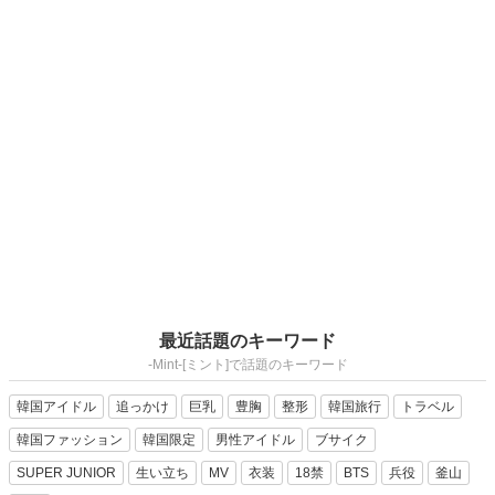
最近話題のキーワード
-Mint-[ミント]で話題のキーワード
韓国アイドル
追っかけ
巨乳
豊胸
整形
韓国旅行
トラベル
韓国ファッション
韓国限定
男性アイドル
ブサイク
SUPER JUNIOR
生い立ち
MV
衣装
18禁
BTS
兵役
釜山