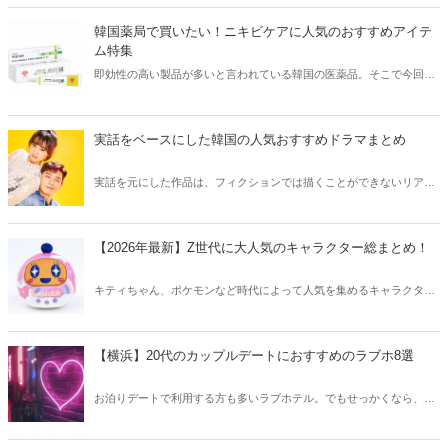
きな方はもちろん、体験したことのないような辛さに挑戦してみたい
方も必見です。
韓国薬局で買いたい！ニキビケアに人気のおすすめアイテ
ム特集
即効性の高い製品が多いと言われている韓国の医薬品。そこで今回は
韓国薬局でニキビケアにおすすめのアイテムをご紹介！日本人でも購
入できるニキビケアにおすすめのアイテムをチェックしてみましょ
う。
実話をベースにした韓国の人気おすすめドラマまとめ
実話を元にした作品は、フィクションでは描くことができないリアル
さが魅力のひとつ！そこで今回は実話をベースにした韓国の人気ドラ
マをご紹介します。
【2026年最新】Z世代に大人気のキャラクター総まとめ！
キティちゃん、ポケモンなど時代によって人気を集めるキャラクター
は異なります。そこで今回はZ世代に大人気のキャラクターたちをご
紹介！2026年の今、巷で流行っているキャラクターをまとめてチェッ
クしてみましょう。
【横浜】20代のカップルデートにおすすめのラブホ8選
お泊りデートで利用する方も多いラブホテル。でもせっかくなら、キ
レイでおしゃれなラブホテルを選びたいですね。そこで今回は20代の
カップルデートにおすすめのラブホを横浜エリアからご紹介します！