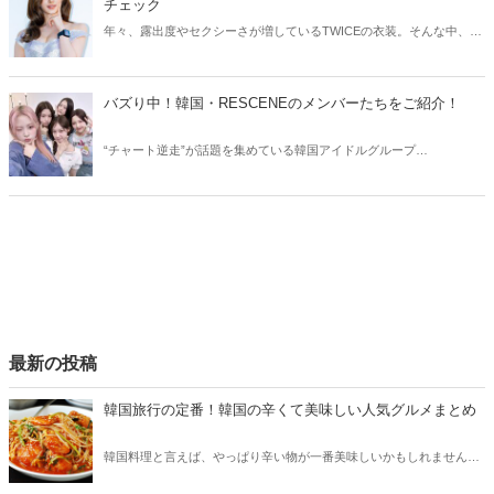
チェック
年々、露出度やセクシーさが増しているTWICEの衣装。そんな中、
TWICEサナの衣装にトラブルが発生しました。今回はTWICEサナの衣
装トラブルや、気になる佐藤健との共演についてご紹介します！
バズり中！韓国・RESCENEのメンバーたちをご紹介！
“チャート逆走”が話題を集めている韓国アイドルグループ
RESCENE（リセンヌ）。そこで今回はRESCENEのメンバーたちをご
紹介！今、SNSでバズっている理由も合わせてチェックしていきまし
ょう。
最新の投稿
韓国旅行の定番！韓国の辛くて美味しい人気グルメまとめ
韓国料理と言えば、やっぱり辛い物が一番美味しいかもしれません。
そこで今回は韓国の辛くて美味しい人気グルメをご紹介！辛い物が好