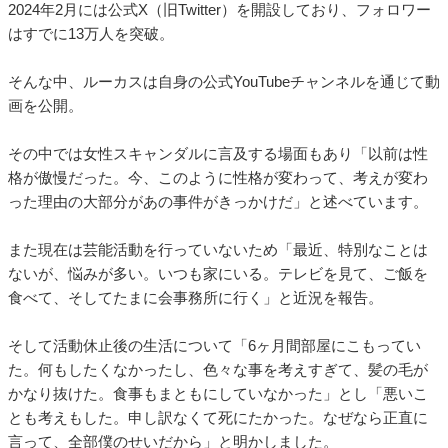
2024年2月には公式X（旧Twitter）を開設しており、フォロワー
はすでに13万人を突破。
そんな中、ルーカスは自身の公式YouTubeチャンネルを通じて動
画を公開。
その中では女性スキャンダルに言及する場面もあり「以前は性
格が傲慢だった。今、このように性格が変わって、考えが変わ
った理由の大部分があの事件がきっかけだ」と述べています。
また現在は芸能活動を行っていないため「最近、特別なことは
ないが、悩みが多い。いつも家にいる。テレビを見て、ご飯を
食べて、そしてたまに会事務所に行く」と近況を報告。
そして活動休止後の生活について「6ヶ月間部屋にこもってい
た。何もしたくなかったし、色々な事を考えすぎて、髪の毛が
かなり抜けた。食事もまともにしていなかった」とし「悪いこ
とも考えもした。申し訳なくて死にたかった。なぜなら正直に
言って、全部僕のせいだから」と明かしました。