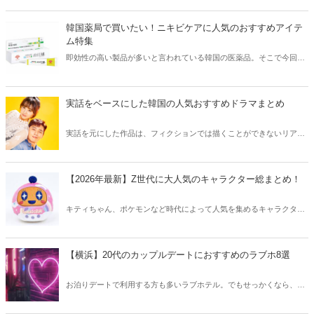
きな方はもちろん、体験したことのないような辛さに挑戦してみたい
方も必見です。
韓国薬局で買いたい！ニキビケアに人気のおすすめアイテ
ム特集
即効性の高い製品が多いと言われている韓国の医薬品。そこで今回は
韓国薬局でニキビケアにおすすめのアイテムをご紹介！日本人でも購
入できるニキビケアにおすすめのアイテムをチェックしてみましょ
う。
実話をベースにした韓国の人気おすすめドラマまとめ
実話を元にした作品は、フィクションでは描くことができないリアル
さが魅力のひとつ！そこで今回は実話をベースにした韓国の人気ドラ
マをご紹介します。
【2026年最新】Z世代に大人気のキャラクター総まとめ！
キティちゃん、ポケモンなど時代によって人気を集めるキャラクター
は異なります。そこで今回はZ世代に大人気のキャラクターたちをご
紹介！2026年の今、巷で流行っているキャラクターをまとめてチェッ
クしてみましょう。
【横浜】20代のカップルデートにおすすめのラブホ8選
お泊りデートで利用する方も多いラブホテル。でもせっかくなら、キ
レイでおしゃれなラブホテルを選びたいですね。そこで今回は20代の
カップルデートにおすすめのラブホを横浜エリアからご紹介します！