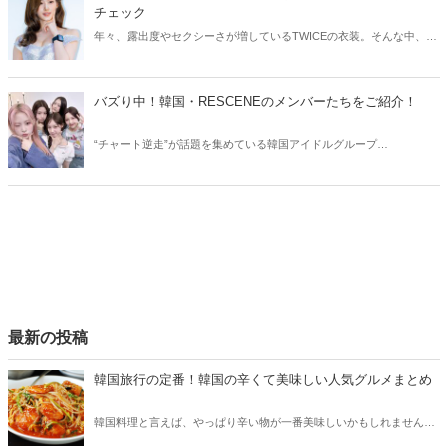
チェック
年々、露出度やセクシーさが増しているTWICEの衣装。そんな中、
TWICEサナの衣装にトラブルが発生しました。今回はTWICEサナの衣
装トラブルや、気になる佐藤健との共演についてご紹介します！
バズり中！韓国・RESCENEのメンバーたちをご紹介！
“チャート逆走”が話題を集めている韓国アイドルグループ
RESCENE（リセンヌ）。そこで今回はRESCENEのメンバーたちをご
紹介！今、SNSでバズっている理由も合わせてチェックしていきまし
ょう。
最新の投稿
韓国旅行の定番！韓国の辛くて美味しい人気グルメまとめ
韓国料理と言えば、やっぱり辛い物が一番美味しいかもしれません。
そこで今回は韓国の辛くて美味しい人気グルメをご紹介！辛い物が好