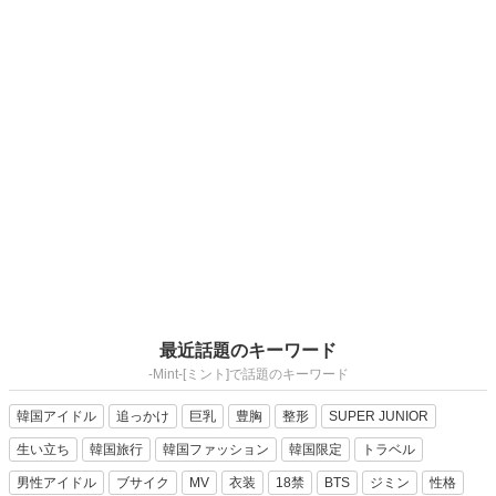
最近話題のキーワード
-Mint-[ミント]で話題のキーワード
韓国アイドル
追っかけ
巨乳
豊胸
整形
SUPER JUNIOR
生い立ち
韓国旅行
韓国ファッション
韓国限定
トラベル
男性アイドル
ブサイク
MV
衣装
18禁
BTS
ジミン
性格