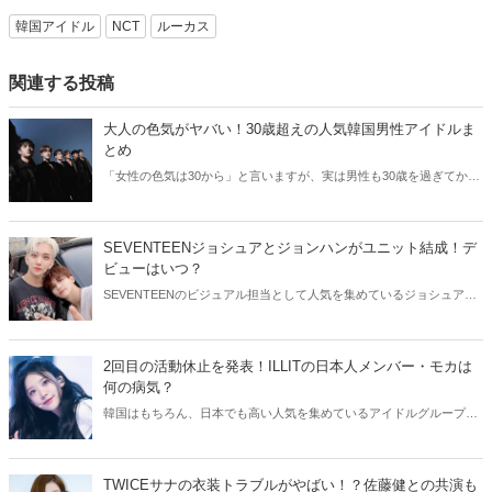
韓国アイドル
NCT
ルーカス
関連する投稿
大人の色気がヤバい！30歳超えの人気韓国男性アイドルま
とめ
「女性の色気は30から」と言いますが、実は男性も30歳を過ぎてから
より魅力が増すことをご存知でしたか？そこで今回は30歳超えの人気
韓国アイドルたちをご紹介します！
SEVENTEENジョシュアとジョンハンがユニット結成！デ
ビューはいつ？
SEVENTEENのビジュアル担当として人気を集めているジョシュアと
ジョンハン。そんなイケメン2人が、ユニット結成を発表しました！
今回はSEVENTEENジョシュアとジョンハンのユニットについてご紹
介します。
2回目の活動休止を発表！ILLITの日本人メンバー・モカは
何の病気？
韓国はもちろん、日本でも高い人気を集めているアイドルグループ・
ILLIT。今回はILLITモカの活動休止についてご紹介！気になる現在の
状況をチェックしてみましょう。
TWICEサナの衣装トラブルがやばい！？佐藤健との共演も